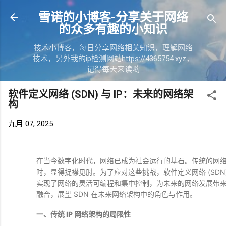
跳
雪诺的小博客-分享关于网络
的众多有趣的小知识
技术小博客，每日分享网络相关知识，理解网络
技术，另外我的ip检测网站https://4365754.xyz，
记得每天来读哟
软件定义网络 (SDN) 与 IP：未来的网络架
构
九月 07, 2025
在当今数字化时代，网络已成为社会运行的基石。传统的网
时，显得捉襟见肘。为了应对这些挑战，软件定义网络 (SD
实现了网络的灵活可编程和集中控制，为未来的网络发展带来了
融合，展望 SDN 在未来网络架构中的角色与作用。
一、传统 IP 网络架构的局限性