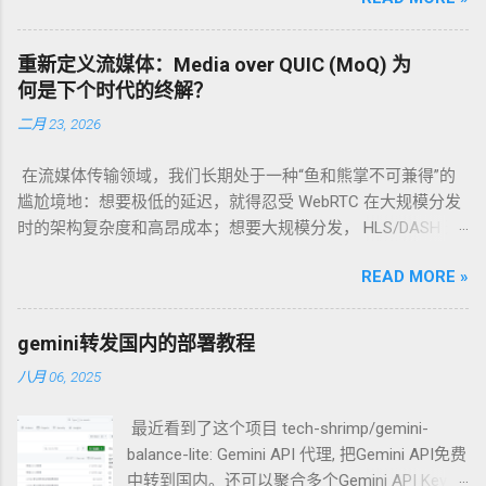
关系？各自扮演什么角色？我们能否将它们集
成在一个节点上，打造终极伪装？ 今天，我们
就来一次性说清楚。 核心观点：它们不是“四兄
重新定义流媒体：Media over QUIC (MoQ) 为
弟”，而是一个“精英团队” 首先，我们需要明确
何是下个时代的终解？
一个关键点：xhttp、REALITY、Vision 和 anytls
二月 23, 2026
并不是四个独立并列的技术。它们是开源代理
软件 Xray-core 中的技术组件，可以（也常常）
在流媒体传输领域，我们长期处于一种“鱼和熊掌不可兼得”的
被配置在一个节点中协同工作，共同构建出一
尴尬境地：想要极低的延迟，就得忍受 WebRTC 在大规模分发
个高度伪装、难以被识别的安全代理服务。 可
时的架构复杂度和高昂成本；想要大规模分发， HLS/DASH 这
以集成吗？ 当然可以！ 一个典型的、强大的
种基于 HTTP 的切片传输又带来了秒级的延迟。 当 QUIC 协议
Xray 高级配置方案，正是将 REALITY、Vision
READ MORE »
正式成为 RFC 9000 后，Google 及其背后的 IETF 工作组抛出了
和 xhttp 完美地集成在一起。而 anytls，则是实
一个新的答案： Media over QUIC (MoQ) 。它不仅仅是一个新
现这一切的底层基石。 团队成员解析：每个技
协议，更是一场关于“实时性”与“扩展性”如何统一的范式革命。
术负责什么？ 为了更好地理解，让我们把建立
gemini转发国内的部署教程
一、 历史的包袱：为什么我们需要 MoQ？ 在深入 MoQ 之前，
一次安全的代理连接想象成一次需要通过严格
八月 06, 2025
我们先看一眼现有的“两座大山”： RTMP/HTTP-FLV/HLS (基于
安检的“秘密潜入”行动。 1. REALITY：你的“通
TCP/HTTP) ： 痛点 ：TCP 的 队头阻塞 (Head-of-Line
行证”与“目的地伪装” 角色 ：连接建立与身份伪
最近看到了这个项目 tech-shrimp/gemini-
Blocking) 是实时性的天敌。一个数据包丢了，后续所有包都得
装的核心协议。 工作原理 ：REALITY 是整个方
balance-lite: Gemini API 代理, 把Gemini API免费
等，导致延迟瞬间堆积。 WebRTC (基于 UDP/SRTP) ： 痛点 ：
案的灵魂。它的革命性之处在于“借用”一个真
中转到国内。还可以聚合多个Gemini API Key，