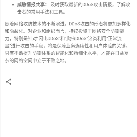
威胁情报共享：
及时获取最新的
DDoS
攻击情报，了解攻
击者的常用手法和工具。
随着网络攻防技术的不断演进，
DDoS
攻击的形态将更加多样化
和隐蔽化。对企业和组织而言，持续投资于网络安全防御能
力，特别是针对
"
闪电
DDoS"
和
"
爬虫
DDoS"
这类利用
"
正常流
量
"
进行攻击的手段，将是保障业务连续性和用户体验的关键。
只有不断提升防御体系的智能化和精细化水平，才能在日益复
杂的网络空间中立于不败之地。
评
论