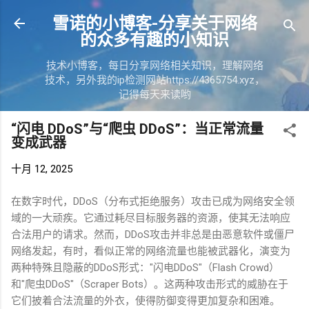
跳至主要内容
雪诺的小博客-分享关于网络
的众多有趣的小知识
技术小博客，每日分享网络相关知识，理解网络
技术，另外我的ip检测网站https://4365754.xyz，
记得每天来读哟
“闪电 DDoS”与“爬虫 DDoS”：当正常流量
变成武器
十月 12, 2025
在数字时代，
DDoS
（分布式拒绝服务）攻击已成为网络安全领
域的一大顽疾。它通过耗尽目标服务器的资源，使其无法响应
合法用户的请求。然而，
DDoS
攻击并非总是由恶意软件或僵尸
网络发起，有时，看似正常的网络流量也能被武器化，演变为
两种特殊且隐蔽的
DDoS
形式：
"
闪电
DDoS"
（
Flash Crowd
）
和
"
爬虫
DDoS"
（
Scraper Bots
）。这两种攻击形式的威胁在于
它们披着合法流量的外衣，使得防御变得更加复杂和困难。