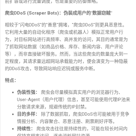
前扩容或进行流量调度，也是重要的防御策略。
爬虫
DDoS (Scraper Bots)
：伪装成用户的
"
数据窃贼
"
相较于
"
闪电
DDoS"
的
"
善意
"
拥堵，
"
爬虫
DDoS"
则更具恶意性。
它利用大量的自动化程序（爬虫或机器人）模拟正常用户行
为，对目标网站进行高频率、高并发的访问，其目的通常是为
了抓取网站数据（如商品价格、库存、新闻内容、用户评论
等），而非直接破坏服务。然而，当这些爬虫的数量庞大到一
定程度，其请求量远超网站承载能力时，便会演变为一种隐蔽
的
DDoS
攻击，导致网站响应迟钝或服务中断。
特点：
伪装性强：
爬虫会尽量模拟真实用户的浏览器行为、
User-Agent
（用户代理）信息，甚至可能使用代理
IP
池来
分散请求来源，规避传统的
IP
封禁。
目的多样：
除了数据抓取，爬虫
DDoS
也可能被用于竞争
情报分析、内容聚合、恶意注册、刷票刷好评等。
持续性：
爬虫攻击往往是持续性的，可能在较长时间内
保持高频率访问，逐步消耗网站资源。