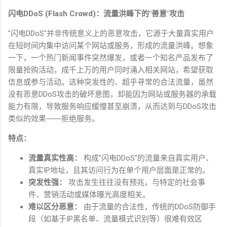
闪电
DDoS (Flash Crowd)
：流量洪峰下的
"
善意
"
攻击
"
闪电
DDoS"
并非传统意义上的恶意攻击，它源于大量真实用户
在短时间内集中访问某个网站或服务，形成的流量洪峰。想象
一下，一个热门新闻事件突然爆发，或者一个知名产品发布了
限量抢购活动，成千上万的用户同时涌入相关网站，希望获取
信息或参与活动。这种突发性的、超乎寻常的合法流量，虽然
没有恶意
DDoS
攻击的破坏意图，却能因为网站或服务器的承载
能力有限，导致服务响应缓慢甚至崩溃，从而达到与
DDoS
攻击
类似的效果
――
拒绝服务。
特点：
流量真实性高：
构成
"
闪电
DDoS"
的流量来自真实用户、
真实
IP
地址，且其访问行为在单个用户层面是正常的。
突发性强：
攻击发生往往没有预兆，与特定的社会事
件、营销活动或媒体曝光高度相关。
难以区分恶意：
由于流量的合法性，传统的
DDoS
防御手
段（如基于
IP
黑名单、流量模式识别等）很难有效区