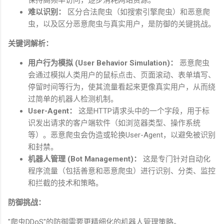
难以识别：
区分合法爬虫（如搜索引擎爬虫）和恶意爬
虫，以及区分恶意爬虫与真实用户，是防御的关键挑战。
关键词解析：
用户行为模拟
(User Behavior Simulation)
：
恶意爬虫
会通过模拟人类用户的鼠标点击、页面滚动、表单填写、
停留时间等行为，使其流量看起来更像真实用户，从而绕
过简单的机器人检测机制。
User-Agent
：
这是
HTTP
请求头中的一个字段，用于标
识发出请求的客户端软件（如浏览器类型、操作系统
等）。恶意爬虫会伪造或轮换
User-Agent
，以避免被识别
和封禁。
机器人管理
(Bot Management)
：
这是专门针对自动化
程序流量（包括善意和恶意爬虫）进行识别、分类、监控
和拦截的技术和策略。
防御挑战：
"
爬虫
DDoS"
的防御需要更精细化的机器人管理策略。