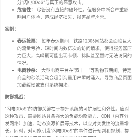
分
"
闪电
DDoS"
与真正的恶意攻击。
危害性：
尽管没有直接的破坏性，但服务中断会严重影
响用户体验，造成经济损失，损害品牌声誉。
案例：
春运抢票：
每年春运期间，铁路
12306
网站都会面临巨大
的流量考验，短时间内数亿次的访问请求，使得服务器压
力巨大，高峰期可能出现卡顿、排队甚至暂时无法访问的
情况。
电商秒杀：
大型电商平台在
"
双十一
"
等购物节期间，特定
商品的秒杀活动会吸引海量用户瞬时涌入，导致商品页面
加载缓慢或支付系统拥堵。
防御挑战：
"
闪电
DDoS"
的防御关键在于提升系统的可扩展性和弹性。应对
这种攻击，需要网站具备强大的负载均衡能力、
CDN
（内容分
发网络）加速、动态资源扩展等技术，以应对突发性的流量增
长。同时，对可能引发
"
闪电
DDoS"
的事件进行预判和规划，提