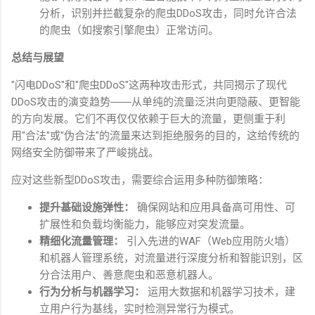
分析，识别并拦截复杂的爬虫
DDoS
攻击，同时允许合法
的爬虫（如搜索引擎爬虫）正常访问。
总结与展望
"
闪电
DDoS"
和
"
爬虫
DDoS"
这两种攻击形式，共同揭示了现代
DDoS
攻击的演变趋势
――
从单纯的流量泛洪向更隐蔽、更智能
的方向发展。它们不再仅仅依赖于巨大的流量，更侧重于利
用
"
合法
"
或
"
伪合法
"
的流量来达到拒绝服务的目的，这给传统的
网络安全防御带来了严峻挑战。
应对这些新型
DDoS
攻击，需要综合运用多种防御策略：
提升基础设施弹性：
确保网站和应用具备高可用性、可
扩展性和负载均衡能力，能够应对突发流量。
精细化流量管理：
引入先进的
WAF
（
Web
应用防火墙）
和机器人管理系统，对流量进行深度分析和智能识别，区
分合法用户、善意爬虫和恶意机器人。
行为分析与机器学习：
运用大数据和机器学习技术，建
立用户行为基线，实时检测异常行为模式。