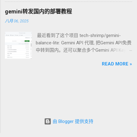
一个新的答案： Media over QUIC (MoQ) 。它不仅仅是一个新
现这一切的底层基石。 团队成员解析：每个技
协议，更是一场关于“实时性”与“扩展性”如何统一的范式革命。
术负责什么？ 为了更好地理解，让我们把建立
gemini转发国内的部署教程
一、 历史的包袱：为什么我们需要 MoQ？ 在深入 MoQ 之前，
一次安全的代理连接想象成一次需要通过严格
八月 06, 2025
我们先看一眼现有的“两座大山”： RTMP/HTTP-FLV/HLS (基于
安检的“秘密潜入”行动。 1. REALITY：你的“通
TCP/HTTP) ： 痛点 ：TCP 的 队头阻塞 (Head-of-Line
行证”与“目的地伪装” 角色 ：连接建立与身份伪
最近看到了这个项目 tech-shrimp/gemini-
Blocking) 是实时性的天敌。一个数据包丢了，后续所有包都得
装的核心协议。 工作原理 ：REALITY 是整个方
balance-lite: Gemini API 代理, 把Gemini API免费
等，导致延迟瞬间堆积。 WebRTC (基于 UDP/SRTP) ： 痛点 ：
案的灵魂。它的革命性之处在于“借用”一个真
中转到国内。还可以聚合多个Gemini API Key，
虽然快，但它设计初衷是 P2P 通信。在直播场景下，CDN 很难
实、知名网站（如 www.apple.com ）的 TLS 证
随机选取API Key的使用实现负载均衡，使得
对 WebRTC 进行高效的缓存和级联分发。此外，其复杂的握手
书来完成握手。当你连接代理服务器时，在防
READ MORE »
Gemini API免费成倍增加。 今天来演示一下搭
和状态机让开发者望而生畏。 MoQ 的出现，本质上是想利用
火墙看来，你的行为和正常访问苹果官网的流
建过程 1.点击deploy 2.输入项目名后点击creat
QUIC 的原生特性，在 UDP 的速度上，跑出 HTTP 的缓存效
量一模一样。由于目标是真实存在的、信誉良
此时就会开始部署，等待一会 3.中转部署完成
率。 二、 MoQ 的技术基石：QUIC 的三重馈赠 MoQ 能够实现
好的网站，防火墙很难将这种流量识别为代
后，此时分配的域名并不能访问，所以要添加
突破，完全建立在 QUIC 协议提供的三个核心能力之上： 1. 彻
理。 潜入比喻 ：你拿着一张看起来是发给“苹果
自定义域名 点击下方的黑色按钮，按照下方图
底解决队头阻塞 QUIC 支持在同一个连接中开启多个 流
公司员工”的通行证（借用其 TLS 证书），并告
片操作 点击Add domain 输入自己域名，没有自
(Streams) 。在 MoQ 中，视频的每一帧或者每一个切片都可以
诉安检员你的目的地是“苹果总部”（目标服务器
己注册一个 dpdns 再去把域名绑定到cloudflare
分配到独立的流中。即便某一个流丢包了，其他流（后续帧）
伪装）。安检员检查通行证，发现一切合法，
再输入域名后，会提示输入两个记录 输入域名
依然可以照常传输。 2. 不可靠传输的艺术 (Datagrams) 对于有
便予以放行。 2. Vision：你的“行为举止” 角色
由 Blogger 提供支持
服务商的dns解析即可 输入完成后点击
些实时音频，丢了就丢了，不需要重传。QUIC 提供的
：数据流的行为伪装与流量控制。 工作原理 ：
refresh，域名前打上一个勾说明配置成功 在浏
Datagram 模式允许 MoQ 像原生 UDP 一样发送数据，不保证到
Vision 是一种与 REALITY 配合使用的流控