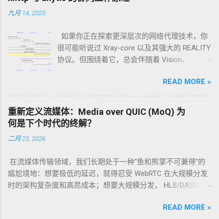
九月 14, 2025
如果你正在探索更深层次的网络代理技术，你
很可能听说过 Xray-core 以及其强大的 REALITY
协议。但围绕着它，总会伴随着 Vision、
xhttp、anytls 这些名词。它们之间究竟是什么
READ MORE »
关系？各自扮演什么角色？我们能否将它们集
成在一个节点上，打造终极伪装？ 今天，我们
就来一次性说清楚。 核心观点：它们不是“四兄
重新定义流媒体：Media over QUIC (MoQ) 为
弟”，而是一个“精英团队” 首先，我们需要明确
何是下个时代的终解？
一个关键点：xhttp、REALITY、Vision 和 anytls
二月 23, 2026
并不是四个独立并列的技术。它们是开源代理
软件 Xray-core 中的技术组件，可以（也常常）
在流媒体传输领域，我们长期处于一种“鱼和熊掌不可兼得”的
被配置在一个节点中协同工作，共同构建出一
尴尬境地：想要极低的延迟，就得忍受 WebRTC 在大规模分发
个高度伪装、难以被识别的安全代理服务。 可
时的架构复杂度和高昂成本；想要大规模分发， HLS/DASH 这
以集成吗？ 当然可以！ 一个典型的、强大的
种基于 HTTP 的切片传输又带来了秒级的延迟。 当 QUIC 协议
Xray 高级配置方案，正是将 REALITY、Vision
READ MORE »
正式成为 RFC 9000 后，Google 及其背后的 IETF 工作组抛出了
和 xhttp 完美地集成在一起。而 anytls，则是实