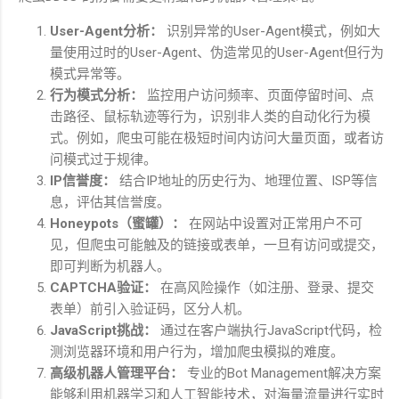
User-Agent
分析：
识别异常的
User-Agent
模式，例如大
量使用过时的
User-Agent
、伪造常见的
User-Agent
但行为
模式异常等。
行为模式分析：
监控用户访问频率、页面停留时间、点
击路径、鼠标轨迹等行为，识别非人类的自动化行为模
式。例如，爬虫可能在极短时间内访问大量页面，或者访
问模式过于规律。
IP
信誉度：
结合
IP
地址的历史行为、地理位置、
ISP
等信
息，评估其信誉度。
Honeypots
（蜜罐）：
在网站中设置对正常用户不可
见，但爬虫可能触及的链接或表单，一旦有访问或提交，
即可判断为机器人。
CAPTCHA
验证：
在高风险操作（如注册、登录、提交
表单）前引入验证码，区分人机。
JavaScript
挑战：
通过在客户端执行
JavaScript
代码，检
测浏览器环境和用户行为，增加爬虫模拟的难度。
高级机器人管理平台：
专业的
Bot Management
解决方案
能够利用机器学习和人工智能技术，对海量流量进行实时