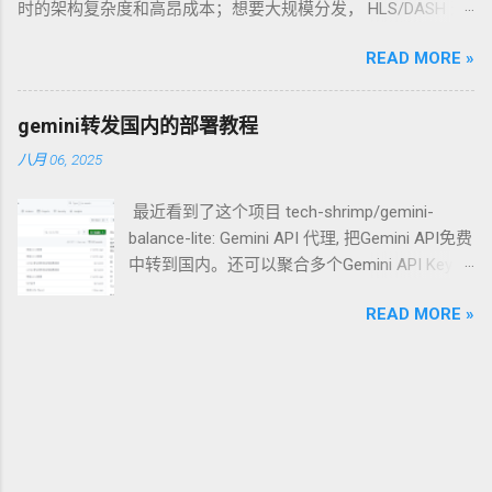
时的架构复杂度和高昂成本；想要大规模分发， HLS/DASH 这
以集成吗？ 当然可以！ 一个典型的、强大的
种基于 HTTP 的切片传输又带来了秒级的延迟。 当 QUIC 协议
Xray 高级配置方案，正是将 REALITY、Vision
READ MORE »
正式成为 RFC 9000 后，Google 及其背后的 IETF 工作组抛出了
和 xhttp 完美地集成在一起。而 anytls，则是实
一个新的答案： Media over QUIC (MoQ) 。它不仅仅是一个新
现这一切的底层基石。 团队成员解析：每个技
协议，更是一场关于“实时性”与“扩展性”如何统一的范式革命。
术负责什么？ 为了更好地理解，让我们把建立
gemini转发国内的部署教程
一、 历史的包袱：为什么我们需要 MoQ？ 在深入 MoQ 之前，
一次安全的代理连接想象成一次需要通过严格
八月 06, 2025
我们先看一眼现有的“两座大山”： RTMP/HTTP-FLV/HLS (基于
安检的“秘密潜入”行动。 1. REALITY：你的“通
TCP/HTTP) ： 痛点 ：TCP 的 队头阻塞 (Head-of-Line
行证”与“目的地伪装” 角色 ：连接建立与身份伪
最近看到了这个项目 tech-shrimp/gemini-
Blocking) 是实时性的天敌。一个数据包丢了，后续所有包都得
装的核心协议。 工作原理 ：REALITY 是整个方
balance-lite: Gemini API 代理, 把Gemini API免费
等，导致延迟瞬间堆积。 WebRTC (基于 UDP/SRTP) ： 痛点 ：
案的灵魂。它的革命性之处在于“借用”一个真
中转到国内。还可以聚合多个Gemini API Key，
虽然快，但它设计初衷是 P2P 通信。在直播场景下，CDN 很难
实、知名网站（如 www.apple.com ）的 TLS 证
随机选取API Key的使用实现负载均衡，使得
对 WebRTC 进行高效的缓存和级联分发。此外，其复杂的握手
书来完成握手。当你连接代理服务器时，在防
READ MORE »
Gemini API免费成倍增加。 今天来演示一下搭
和状态机让开发者望而生畏。 MoQ 的出现，本质上是想利用
火墙看来，你的行为和正常访问苹果官网的流
建过程 1.点击deploy 2.输入项目名后点击creat
QUIC 的原生特性，在 UDP 的速度上，跑出 HTTP 的缓存效
量一模一样。由于目标是真实存在的、信誉良
此时就会开始部署，等待一会 3.中转部署完成
率。 二、 MoQ 的技术基石：QUIC 的三重馈赠 MoQ 能够实现
好的网站，防火墙很难将这种流量识别为代
后，此时分配的域名并不能访问，所以要添加
突破，完全建立在 QUIC 协议提供的三个核心能力之上： 1. 彻
理。 潜入比喻 ：你拿着一张看起来是发给“苹果
自定义域名 点击下方的黑色按钮，按照下方图
底解决队头阻塞 QUIC 支持在同一个连接中开启多个 流
公司员工”的通行证（借用其 TLS 证书），并告
片操作 点击Add domain 输入自己域名，没有自
(Streams) 。在 MoQ 中，视频的每一帧或者每一个切片都可以
诉安检员你的目的地是“苹果总部”（目标服务器
己注册一个 dpdns 再去把域名绑定到cloudflare
分配到独立的流中。即便某一个流丢包了，其他流（后续帧）
伪装）。安检员检查通行证，发现一切合法，