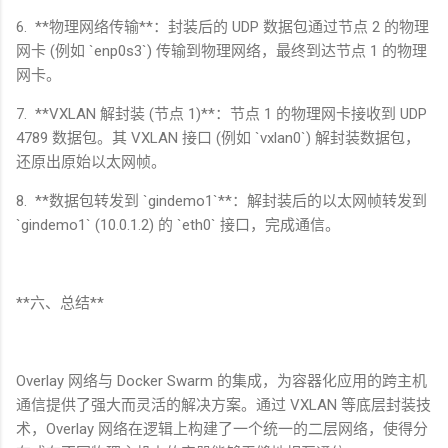
6. **
物理网络传输
**
：封装后的
UDP
数据包通过节点
2
的物理
网卡
(
例如
`enp0s3`)
传输到物理网络，最终到达节点
1
的物理
网卡。
7. **VXLAN
解封装
(
节点
1)**
：节点
1
的物理网卡接收到
UDP
4789
数据包。其
VXLAN
接口
(
例如
`vxlan0`)
解封装数据包，
还原出原始以太网帧。
8. **
数据包转发到
`gindemo1`**
：解封装后的以太网帧转发到
`gindemo1` (10.0.1.2)
的
`eth0`
接口，完成通信。
**
六、总结
**
Overlay
网络与
Docker Swarm
的集成，为容器化应用的跨主机
通信提供了强大而灵活的解决方案。通过
VXLAN
等底层封装技
术，
Overlay
网络在逻辑上构建了一个统一的二层网络，使得分