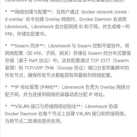
* **
网络创建与配置
**
：当用户通过
`docker network create -
d overlay`
命令创建
Overlay
网络时，
Docker Daemon
会调用
Libnetwork
。
Libnetwork
会分配网络
ID
和子网，并生成唯一的
VNI
，存储在配置中。
* **Swarm
同步
**
：
Libnetwork
与
Swarm
控制平面协作，将
网络配置（如
VNI
、子网、网关）存储在
Swarm
的分布式键值
存储（基于
Raft
协议）中。这些配置通过
TCP 2377
（
Swarm
管理）和
TCP/UDP 7946
（
Gossip
协议）端口分发到集群中的
所有节点，确保所有节点都能获取到最新的网络配置。
* **IP
地址管理
(IPAM)**
：
Libnetwork
负责为
Overlay
网络分
配子网，并为连接到网络的容器动态分配
IP
地址。
* **VXLAN
接口与桥接网络初始化
**
：
Libnetwork
协调
Docker Daemon
在每个节点上创建
VXLAN
接口和桥接网络，
为跨节点二层通信提供支持。