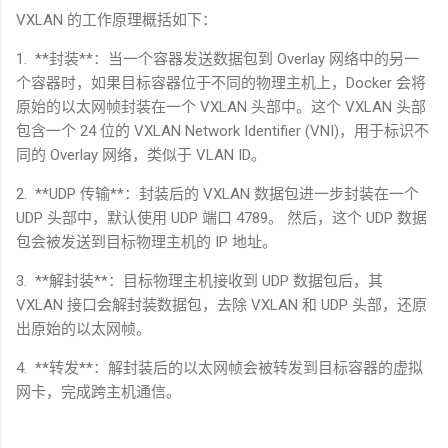
VXLAN
的工作原理概括如下：
1. **
封装
**
：当一个容器发送数据包到
Overlay
网络中的另一
个容器时，如果目标容器位于不同的物理主机上，
Docker
会将
原始的以太网帧封装在一个
VXLAN
头部中。这个
VXLAN
头部
包含一个
24
位的
VXLAN Network Identifier (VNI)
，用于标识不
同的
Overlay
网络，类似于
VLAN ID
。
2. **UDP
传输
**
：封装后的
VXLAN
数据包进一步封装在一个
UDP
头部中，默认使用
UDP
端口
4789
。 然后，这个
UDP
数据
包会被发送到目标物理主机的
IP
地址。
3. **
解封装
**
：目标物理主机接收到
UDP
数据包后，其
VXLAN
接口会解封装数据包，去除
VXLAN
和
UDP
头部，还原
出原始的以太网帧。
4. **
转发
**
：解封装后的以太网帧会被转发到目标容器的虚拟
网卡，完成跨主机通信。