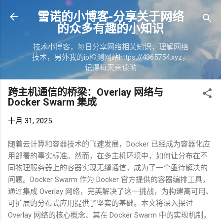
跳至主要内容
雪诺的小博客-分享关于网络
的众多有趣的小知识
技术小博客，每日分享网络相关知识，理解网络
技术，另外我的ip检测网站https://4365754.xyz，
记得每天来读哟
跨主机通信的桥梁：Overlay 网络与
Docker Swarm 集成
十月 31, 2025
随着云计算和容器技术的飞速发展，
Docker
已经成为容器化应
用部署的事实标准。然而，在多主机环境中，如何让分布在不
同物理服务器上的容器实现无缝通信，成为了一个亟待解决的
问题。
Docker Swarm
作为
Docker
官方提供的容器编排工具，
通过集成
Overlay
网络，完美解决了这一挑战，为构建高可用、
可扩展的分布式应用提供了坚实的基础。本文将深入探讨
Overlay
网络的核心概念、其在
Docker Swarm
中的实现机制，