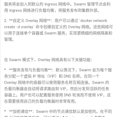
服务将会加入到默认的
Ingress
网络中。
Swarm
管理节点会利
用
Ingress
网络进行负载均衡，将服务发布到集群外部。
2. **
自定义
Overlay
网络
**
：用户可以通过
`docker network
create -d overlay`
命令创建自定义的
Overlay
网络。这些网络可
以用于连接单个容器或
Swarm
服务，实现更精细的网络隔离和
管理。
在
Swarm
模式下，
Overlay
网络具有以下关键功能：
* **
服务发现与负载均衡
**
：默认情况下，
Swarm
会为每个服
务分配一个虚拟
IP
地址（
VIP
）和
DNS
名称。在同一个
Overlay
网络中的容器可以使用服务名称互相连接。
Swarm
的
负载均衡器会自动将请求路由到
VIP
，然后分发到活跃的任务
容器上。用户也可以配置服务使用
DNS
轮询而不使用
VIP
，这
在需要使用自己的负载均衡器时非常有用。
* **
加密通信
**
：
Swarm
中的节点通信默认是加密的。在不同