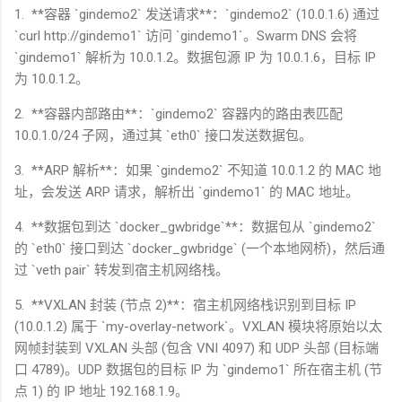
1. **
容器
`gindemo2`
发送请求
**
：
`gindemo2` (10.0.1.6)
通过
`curl http://gindemo1`
访问
`gindemo1`
。
Swarm DNS
会将
`gindemo1`
解析为
10.0.1.2
。数据包源
IP
为
10.0.1.6
，目标
IP
为
10.0.1.2
。
2. **
容器内部路由
**
：
`gindemo2`
容器内的路由表匹配
10.0.1.0/24
子网，通过其
`eth0`
接口发送数据包。
3. **ARP
解析
**
：如果
`gindemo2`
不知道
10.0.1.2
的
MAC
地
址，会发送
ARP
请求，解析出
`gindemo1`
的
MAC
地址。
4. **
数据包到达
`docker_gwbridge`**
：数据包从
`gindemo2`
的
`eth0`
接口到达
`docker_gwbridge` (
一个本地网桥
)
，然后通
过
`veth pair`
转发到宿主机网络栈。
5. **VXLAN
封装
(
节点
2)**
：宿主机网络栈识别到目标
IP
(10.0.1.2)
属于
`my-overlay-network`
。
VXLAN
模块将原始以太
网帧封装到
VXLAN
头部
(
包含
VNI 4097)
和
UDP
头部
(
目标端
口
4789)
。
UDP
数据包的目标
IP
为
`gindemo1`
所在宿主机
(
节
点
1)
的
IP
地址
192.168.1.9
。