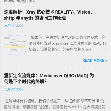
此博客中的热门博文
深度解析：Xray 核心技术 REALITY、Vision、
xhttp 与 anytls 的协同工作原理
九月 14, 2025
如果你正在探索更深层次的网络代理技术，你
很可能听说过 Xray-core 以及其强大的 REALITY
协议。但围绕着它，总会伴随着 Vision、
xhttp、anytls 这些名词。它们之间究竟是什么
READ MORE »
关系？各自扮演什么角色？我们能否将它们集
成在一个节点上，打造终极伪装？ 今天，我们
就来一次性说清楚。 核心观点：它们不是“四兄
重新定义流媒体：Media over QUIC (MoQ) 为
弟”，而是一个“精英团队” 首先，我们需要明确
何是下个时代的终解？
一个关键点：xhttp、REALITY、Vision 和 anytls
二月 23, 2026
并不是四个独立并列的技术。它们是开源代理
软件 Xray-core 中的技术组件，可以（也常常）
在流媒体传输领域，我们长期处于一种“鱼和熊掌不可兼得”的
被配置在一个节点中协同工作，共同构建出一
尴尬境地：想要极低的延迟，就得忍受 WebRTC 在大规模分发
个高度伪装、难以被识别的安全代理服务。 可