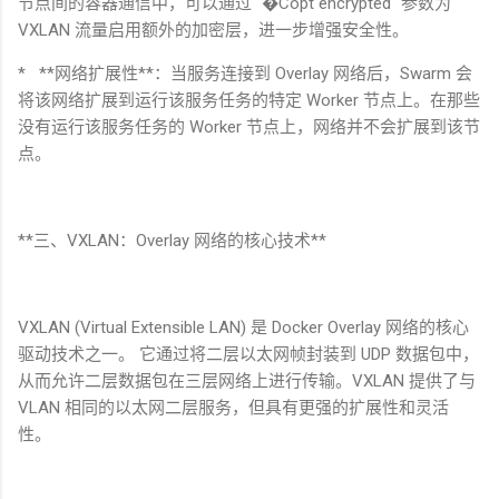
节点间的容器通信中，可以通过
`�Copt encrypted`
参数为
VXLAN
流量启用额外的加密层，进一步增强安全性。
* **
网络扩展性
**
：当服务连接到
Overlay
网络后，
Swarm
会
将该网络扩展到运行该服务任务的特定
Worker
节点上。在那些
没有运行该服务任务的
Worker
节点上，网络并不会扩展到该节
点。
**
三、
VXLAN
：
Overlay
网络的核心技术
**
VXLAN (Virtual Extensible LAN)
是
Docker Overlay
网络的核心
驱动技术之一。 它通过将二层以太网帧封装到
UDP
数据包中，
从而允许二层数据包在三层网络上进行传输。
VXLAN
提供了与
VLAN
相同的以太网二层服务，但具有更强的扩展性和灵活
性。