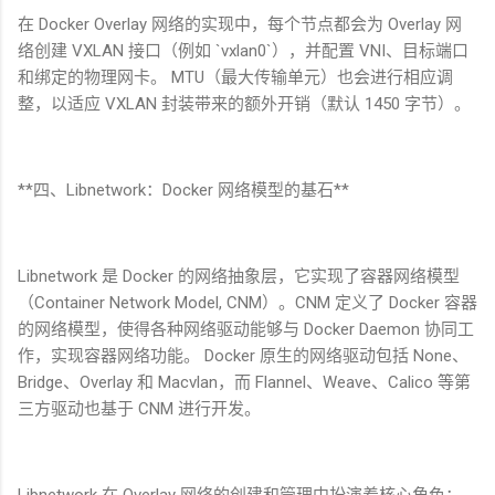
在
Docker Overlay
网络的实现中，每个节点都会为
Overlay
网
络创建
VXLAN
接口（例如
`vxlan0`
），并配置
VNI
、目标端口
和绑定的物理网卡。
MTU
（最大传输单元）也会进行相应调
整，以适应
VXLAN
封装带来的额外开销（默认
1450
字节）。
**
四、
Libnetwork
：
Docker
网络模型的基石
**
Libnetwork
是
Docker
的网络抽象层，它实现了容器网络模型
（
Container Network Model, CNM
）。
CNM
定义了
Docker
容器
的网络模型，使得各种网络驱动能够与
Docker Daemon
协同工
作，实现容器网络功能。
Docker
原生的网络驱动包括
None
、
Bridge
、
Overlay
和
Macvlan
，而
Flannel
、
Weave
、
Calico
等第
三方驱动也基于
CNM
进行开发。
Libnetwork
在
Overlay
网络的创建和管理中扮演着核心角色：