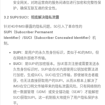
安全网关，对跨运营商的服务间通信进行加密和完整性保
护，确保互联互通的安全性。
3.2 SUPI/SUCI
：彻底解决隐私泄露
针对
4G
中
IMSI
暴露的隐私问题，
5G
引入了革命性的
SUPI
（
Subscriber Permanent
Identifier
）
/SUCI
（
Subscriber Concealed Identifier
）
机
制。
SUPI
：是用户的永久性身份标识，类似于
4G
的
IMSI
，但
在网络外部绝不传输。
SUCI
：是
SUPI
的加密版本。当
UE
首次注册或需要发送永
久性身份标识时，
SUPI
会在
UE
内部使用公钥加密算法进
行加密，生成
SUCI
。
SUCI
在空口传输，即使被攻击者截
获，也无法直接获取用户的
SUPI
，从而从根本上解决了
IMSI
在空口明文传输带来的隐私泄露风险。只有网络侧的
统一数据管理（
UDM
）或安全锚功能（
SEAF
）才能解密
SUCI
获取
SUPI
。这一机制极大地提升了用户隐私保护水
平。