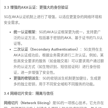
3.3
增强的
AKA
认证：更强大的身份验证
5G
在
AKA
认证机制上进行了增强，以适应更复杂的网络环境和
安全需求。
统一认证框架
：
5G
的
AKA
认证框架更为统一，支持更广
泛的认证方法，包括基于密钥的
AKA
、基于证书的
TLS
认
证等。
二次认证（
Secondary Authentication
）
：
5G
支持在主
AKA
认证成功后，根据业务需求进行二次认证。例如，某
些高安全要求的服务（如金融交易）可以要求用户通过额
外的认证方式（如生物识别、短信验证码）进行身份验
证，进一步增强了安全性。
更强的密钥派生
：
5G
的密钥派生机制更加健壮，生成更
多的独立密钥，用于不同安全域和不同服务的功能。
3.4
网络切片安全：隔离与信任
网络切片（
Network Slicing
）
是
5G
的一项核心技术，它允许在