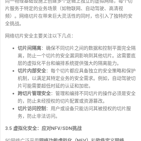
同一物理基础设施上创建多个逻辑上独立的虚拟网络，每个切
片服务于特定的业务场景（如物联网、自动驾驶、高清视
频）。网络切片在带来巨大灵活性的同时，也引入了独特的安
全挑战。
网络切片安全主要关注以下几点：
切片间隔离
：确保不同切片之间的数据和控制平面完全隔
离，防止一个切片的安全漏洞影响到其他切片。这需要底
层的虚拟化平台和编排系统提供强大的隔离能力。
切片内部安全
：每个切片都应具备独立的安全策略和保护
机制，以满足其特定业务的安全需求。例如，自动驾驶切
片可能需要超低时延的认证和加密。
跨切片管理安全
：管理和编排不同切片的操作必须是安全
的，防止未经授权的切片配置或资源篡改。
切片访问控制
：用户或设备只能访问其被授权的切片服
务，防止非法访问。
3.5
虚拟化安全：应对
NFV/SDN
挑战
5G
网络广泛采用
网络功能虚拟化（
NFV
）
和
软件定义网络