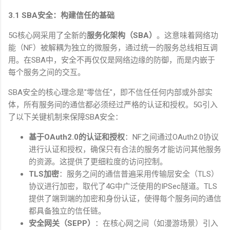
3.1 SBA
安全：构建信任的基础
5G
核心网采用了全新的
服务化架构（
SBA
）
。这意味着网络功
能（
NF
）被解耦为独立的微服务，通过统一的服务总线相互调
用。在
SBA
中，安全不再仅仅是网络边缘的防御，而是内嵌于
每个服务之间的交互。
SBA
安全的核心理念是
"
零信任
"
，即不信任任何内部或外部实
体，所有服务间的通信都必须经过严格的认证和授权。
5G
引入
了以下关键机制来保障
SBA
安全：
基于
OAuth2.0
的认证和授权
：
NF
之间通过
OAuth2.0
协议
进行认证和授权，确保只有合法的服务才能访问其他服务
的资源。这提供了更细粒度的访问控制。
TLS
加密
：服务之间的通信普遍采用传输层安全（
TLS
）
协议进行加密，取代了
4G
中广泛使用的
IPSec
隧道。
TLS
提供了端到端的加密和身份认证，使得每个服务间的通信
都具备独立的信任链。
安全网关（
SEPP
）
：在核心网之间（如漫游场景）引入