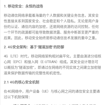
1.
移动安全：永恒的战场
移动通信网络承载着海量的个人数据和关键业务信息，其安全
性直接关系到国家安全、社会稳定和个人隐私。无论是用户身
份的认证、通信内容的加密，还是网络资源的访问控制，任何
一个环节的疏漏都可能导致数据泄露、服务中断甚至更严重的
后果。因此，移动安全始终是移动通信技术发展的重中之重。
2. 4G
安全架构：基于
"
隧道加密
"
的防御
4G
（
LTE
）时代，移动网络架构相对扁平化，主要由演进分组核
心网（
EPC
）和接入网（
E-UTRAN
）组成。其安全设计理念可
以概括为
"
隧道加密
"
，即通过在网络的不同实体之间建立加密隧
道来保护数据传输的完整性和机密性。
2.1 4G
的核心安全机制
在
4G
网络中，用户设备（
UE
）与核心网之间的通信安全主要通
过以下机制保障：