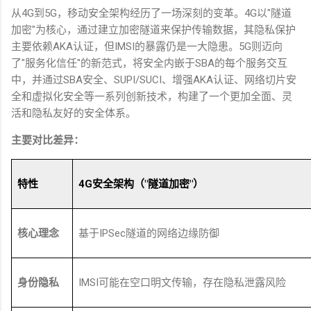
从
4G
到
5G
，移动安全架构经历了一场深刻的变革。
4G
以
"
隧道
加密
"
为核心，通过建立加密隧道来保护传输数据，其隐私保护
主要依赖
AKA
认证，但
IMSI
的暴露仍是一大隐患。
5G
则迈向
了
"
服务化信任
"
的新范式，将安全内嵌于
SBA
的每个服务交互
中，并通过
SBA
安全、
SUPI/SUCI
、增强
AKA
认证、网络切片安
全和虚拟化安全等一系列创新技术，构建了一个更加全面、灵
活和隐私友好的安全体系。
主要对比差异：
特性
4G
安全架构（
"
隧道加密
"
）
核心理念
基于
IPSec
隧道的网络边缘防御
身份隐私
IMSI
可能在空口明文传输，存在隐私泄露风险