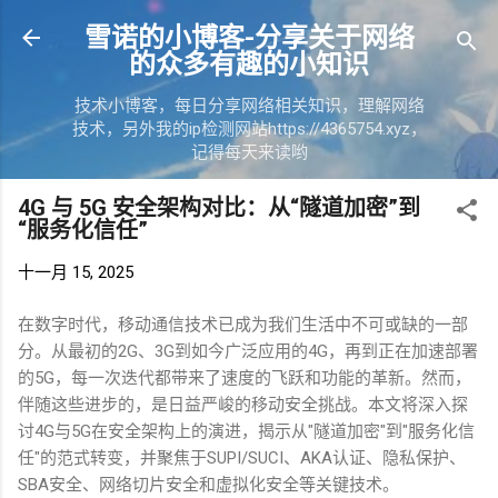
跳至主
雪诺的小博客-分享关于网络
的众多有趣的小知识
技术小博客，每日分享网络相关知识，理解网络
技术，另外我的ip检测网站https://4365754.xyz，
记得每天来读哟
4G 与 5G 安全架构对比：从“隧道加密”到
“服务化信任”
十一月 15, 2025
在数字时代，移动通信技术已成为我们生活中不可或缺的一部
分。从最初的
2G
、
3G
到如今广泛应用的
4G
，再到正在加速部署
的
5G
，每一次迭代都带来了速度的飞跃和功能的革新。然而，
伴随这些进步的，是日益严峻的移动安全挑战。本文将深入探
讨
4G
与
5G
在安全架构上的演进，揭示从
"
隧道加密
"
到
"
服务化信
任
"
的范式转变，并聚焦于
SUPI/SUCI
、
AKA
认证、隐私保护、
SBA
安全、网络切片安全和虚拟化安全等关键技术。