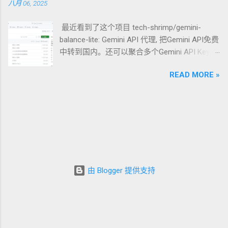
八月 06, 2025
我们先看一眼现有的“两座大山”： RTMP/HTTP-FLV/HLS (基于
安检的“秘密潜入”行动。 1. REALITY：你的“通
TCP/HTTP) ： 痛点 ：TCP 的 队头阻塞 (Head-of-Line
行证”与“目的地伪装” 角色 ：连接建立与身份伪
最近看到了这个项目 tech-shrimp/gemini-
Blocking) 是实时性的天敌。一个数据包丢了，后续所有包都得
装的核心协议。 工作原理 ：REALITY 是整个方
balance-lite: Gemini API 代理, 把Gemini API免费
等，导致延迟瞬间堆积。 WebRTC (基于 UDP/SRTP) ： 痛点 ：
案的灵魂。它的革命性之处在于“借用”一个真
中转到国内。还可以聚合多个Gemini API Key，
虽然快，但它设计初衷是 P2P 通信。在直播场景下，CDN 很难
实、知名网站（如 www.apple.com ）的 TLS 证
随机选取API Key的使用实现负载均衡，使得
对 WebRTC 进行高效的缓存和级联分发。此外，其复杂的握手
书来完成握手。当你连接代理服务器时，在防
READ MORE »
Gemini API免费成倍增加。 今天来演示一下搭
和状态机让开发者望而生畏。 MoQ 的出现，本质上是想利用
火墙看来，你的行为和正常访问苹果官网的流
建过程 1.点击deploy 2.输入项目名后点击creat
QUIC 的原生特性，在 UDP 的速度上，跑出 HTTP 的缓存效
量一模一样。由于目标是真实存在的、信誉良
此时就会开始部署，等待一会 3.中转部署完成
率。 二、 MoQ 的技术基石：QUIC 的三重馈赠 MoQ 能够实现
好的网站，防火墙很难将这种流量识别为代
后，此时分配的域名并不能访问，所以要添加
突破，完全建立在 QUIC 协议提供的三个核心能力之上： 1. 彻
理。 潜入比喻 ：你拿着一张看起来是发给“苹果
自定义域名 点击下方的黑色按钮，按照下方图
底解决队头阻塞 QUIC 支持在同一个连接中开启多个 流
公司员工”的通行证（借用其 TLS 证书），并告
片操作 点击Add domain 输入自己域名，没有自
(Streams) 。在 MoQ 中，视频的每一帧或者每一个切片都可以
诉安检员你的目的地是“苹果总部”（目标服务器
己注册一个 dpdns 再去把域名绑定到cloudflare
分配到独立的流中。即便某一个流丢包了，其他流（后续帧）
伪装）。安检员检查通行证，发现一切合法，
再输入域名后，会提示输入两个记录 输入域名
依然可以照常传输。 2. 不可靠传输的艺术 (Datagrams) 对于有
便予以放行。 2. Vision：你的“行为举止” 角色
由 Blogger 提供支持
服务商的dns解析即可 输入完成后点击
些实时音频，丢了就丢了，不需要重传。QUIC 提供的
：数据流的行为伪装与流量控制。 工作原理 ：
refresh，域名前打上一个勾说明配置成功 在浏
Datagram 模式允许 MoQ 像原生 UDP 一样发送数据，不保证到
Vision 是一种与 REALITY 配合使用的流控
览器输入域名能正确输出结果proxy running就可
达，但保证速度。 3. 连接迁移 (Connection Migration) 在移动
（flow control）机制。在你通过“安检”后，
以了 4.api获取 进入 aistudio 点击get api 创建
端切换 Wi-Fi 和 5G 信号时，TCP 会断开重连，而 QUIC 基于
Vision 负责精细地控制数据包的大小、发送节
api密钥复制即可 5.客户端使用 下载 cherry
Connection ID ，可以让视频流在网络切换时实现“无感缝合”。