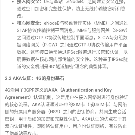
接入网安全
：
UE
与基站（
eNodeB
）之间建立安全连接，
通过空口加密和完整性保护，防止无线传输被窃听和篡
改。
核心网安全
：
eNodeB
与移动管理实体（
MME
）之间通过
S1AP
协议传输控制平面消息，
MME
与服务网关（
S-GW
）
之间通过
GTP-C
协议传输控制平面消息，
S-GW
与分组数
据网络网关（
P-GW
）之间通过
GTP-U
协议传输用户平面
数据。这些接口通常通过
IPSec
隧道进行加密和认证，以
确保数据在核心网内部传输的安全性。这种基于
IPSec
隧
道的安全机制是
4G"
隧道加密
"
理念的典型体现。
2.2 AKA
认证：
4G
的身份基石
4G
沿用了
3GPP
定义的
AKA
（
Authentication and Key
Agreement
）认证
机制，这是用户在接入网络时进行身份验证
的核心流程。
AKA
认证通过
UE
中的
SIM
卡（或
USIM
卡）与网络
侧的归属用户服务器（
HSS
）之间的密钥协商，共同生成会话
密钥，用于后续的加密和完整性保护。
AKA
认证的优点在于其
双向认证特性，即网络认证用户，用户也认证网络，有效防止
了伪基站等攻击。