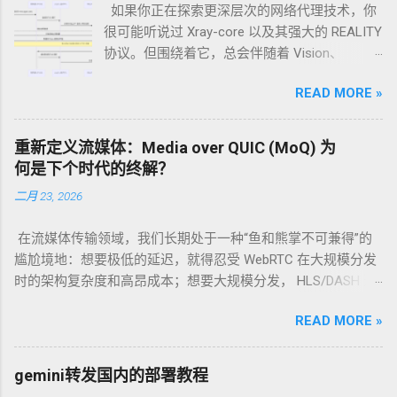
如果你正在探索更深层次的网络代理技术，你
很可能听说过 Xray-core 以及其强大的 REALITY
协议。但围绕着它，总会伴随着 Vision、
xhttp、anytls 这些名词。它们之间究竟是什么
READ MORE »
关系？各自扮演什么角色？我们能否将它们集
成在一个节点上，打造终极伪装？ 今天，我们
就来一次性说清楚。 核心观点：它们不是“四兄
重新定义流媒体：Media over QUIC (MoQ) 为
弟”，而是一个“精英团队” 首先，我们需要明确
何是下个时代的终解？
一个关键点：xhttp、REALITY、Vision 和 anytls
二月 23, 2026
并不是四个独立并列的技术。它们是开源代理
软件 Xray-core 中的技术组件，可以（也常常）
在流媒体传输领域，我们长期处于一种“鱼和熊掌不可兼得”的
被配置在一个节点中协同工作，共同构建出一
尴尬境地：想要极低的延迟，就得忍受 WebRTC 在大规模分发
个高度伪装、难以被识别的安全代理服务。 可
时的架构复杂度和高昂成本；想要大规模分发， HLS/DASH 这
以集成吗？ 当然可以！ 一个典型的、强大的
种基于 HTTP 的切片传输又带来了秒级的延迟。 当 QUIC 协议
Xray 高级配置方案，正是将 REALITY、Vision
READ MORE »
正式成为 RFC 9000 后，Google 及其背后的 IETF 工作组抛出了
和 xhttp 完美地集成在一起。而 anytls，则是实
一个新的答案： Media over QUIC (MoQ) 。它不仅仅是一个新
现这一切的底层基石。 团队成员解析：每个技
协议，更是一场关于“实时性”与“扩展性”如何统一的范式革命。
术负责什么？ 为了更好地理解，让我们把建立
gemini转发国内的部署教程
一、 历史的包袱：为什么我们需要 MoQ？ 在深入 MoQ 之前，
一次安全的代理连接想象成一次需要通过严格