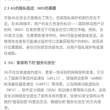
2.3 4G
的隐私挑战：
IMSI
的暴露
尽管
4G
在安全方面做出了努力，但其隐私保护机制仍存在不
足。在
4G
网络中，用户的永久性身份标识
――
国际移动用户识
别码（
IMSI
）在某些情况下可能会在空口明文传输。例如，当
UE
首次注册、位置更新或寻呼时，
IMSI
可能会被直接发送。这
使得攻击者有可能通过监听空口流量获取用户的
IMSI
，进而进
行位置跟踪、身份识别甚至伪装攻击，对用户隐私保护构成潜
在威胁。
3. 5G
：新架构下的
"
服务化信任
"
5G
不仅仅是速度的提升，更是一场深刻的网络架构变革。它引
入了超高可靠低时延通信（
uRLLC
）、增强移动宽带（
eMBB
）
和海量机器类通信（
mMTC
）等场景，以及网络功能虚拟化
（
NFV
）、软件定义网络（
SDN
）和边缘计算等新兴技术。这些
变化对网络安全提出了前所未有的要求，促使
5G
安全架构从传
统的
"
隧道加密
"
向更加灵活、精细化和
"
服务化信任
"
的方向演
进。