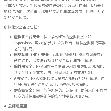
（
SDN
）
技术，将传统的硬件设备转变为运行在通用服务器上
的软件功能。这带来了部署的灵活性和成本效益，但也引入了
新的安全风险。
虚拟化安全主要包括：
虚拟化平台安全
：保护承载
NFV
的虚拟化层（如
Hypervisor
、容器运行时）免受攻击，确保虚拟机或容器
之间的隔离。
网络功能（
NF
）安全
：虚拟化的网络功能本身可能存在
软件漏洞，需要进行持续的安全审计和补丁管理。
编排器安全
：
NFV
编排器负责管理和部署虚拟网络功能，
其安全性至关重要，防止对网络资源的非法控制。
API
安全
：
NFV/SDN
通过大量的
API
进行控制和管理，这
些
API
需要进行严格的认证、授权和加密保护。
供应链安全
：由于软件组件的广泛使用，确保来自不同供
应商的软件和硬件组件的安全性变得更加复杂。
4.
总结与展望