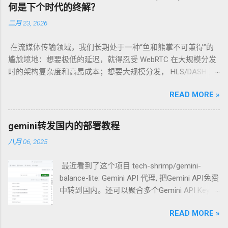
弟”，而是一个“精英团队” 首先，我们需要明确
何是下个时代的终解？
一个关键点：xhttp、REALITY、Vision 和 anytls
二月 23, 2026
并不是四个独立并列的技术。它们是开源代理
软件 Xray-core 中的技术组件，可以（也常常）
在流媒体传输领域，我们长期处于一种“鱼和熊掌不可兼得”的
被配置在一个节点中协同工作，共同构建出一
尴尬境地：想要极低的延迟，就得忍受 WebRTC 在大规模分发
个高度伪装、难以被识别的安全代理服务。 可
时的架构复杂度和高昂成本；想要大规模分发， HLS/DASH 这
以集成吗？ 当然可以！ 一个典型的、强大的
种基于 HTTP 的切片传输又带来了秒级的延迟。 当 QUIC 协议
Xray 高级配置方案，正是将 REALITY、Vision
READ MORE »
正式成为 RFC 9000 后，Google 及其背后的 IETF 工作组抛出了
和 xhttp 完美地集成在一起。而 anytls，则是实
一个新的答案： Media over QUIC (MoQ) 。它不仅仅是一个新
现这一切的底层基石。 团队成员解析：每个技
协议，更是一场关于“实时性”与“扩展性”如何统一的范式革命。
术负责什么？ 为了更好地理解，让我们把建立
gemini转发国内的部署教程
一、 历史的包袱：为什么我们需要 MoQ？ 在深入 MoQ 之前，
一次安全的代理连接想象成一次需要通过严格
八月 06, 2025
我们先看一眼现有的“两座大山”： RTMP/HTTP-FLV/HLS (基于
安检的“秘密潜入”行动。 1. REALITY：你的“通
TCP/HTTP) ： 痛点 ：TCP 的 队头阻塞 (Head-of-Line
行证”与“目的地伪装” 角色 ：连接建立与身份伪
最近看到了这个项目 tech-shrimp/gemini-
Blocking) 是实时性的天敌。一个数据包丢了，后续所有包都得
装的核心协议。 工作原理 ：REALITY 是整个方
balance-lite: Gemini API 代理, 把Gemini API免费
等，导致延迟瞬间堆积。 WebRTC (基于 UDP/SRTP) ： 痛点 ：
案的灵魂。它的革命性之处在于“借用”一个真
中转到国内。还可以聚合多个Gemini API Key，
虽然快，但它设计初衷是 P2P 通信。在直播场景下，CDN 很难
实、知名网站（如 www.apple.com ）的 TLS 证
随机选取API Key的使用实现负载均衡，使得
对 WebRTC 进行高效的缓存和级联分发。此外，其复杂的握手
书来完成握手。当你连接代理服务器时，在防
READ MORE »
Gemini API免费成倍增加。 今天来演示一下搭
和状态机让开发者望而生畏。 MoQ 的出现，本质上是想利用
火墙看来，你的行为和正常访问苹果官网的流
建过程 1.点击deploy 2.输入项目名后点击creat