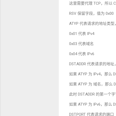
这里需要代理
TCP
，所以
C
RSV
保留字段，值为
0x00
ATYP
代表请求的地址类型
0x01
代表
IPv4
0x03
代表域名
0x04
代表
IPv6
DST.ADDR
代表请求的地址
如果
ATYP
为
IPv4
，那么
D
如果
ATYP
为 域名，那么
D
此时
DST.ADDR
的第一个字
如果
ATYP
为
IPv6
，那么
D
DST.PORT
代表请求的端口