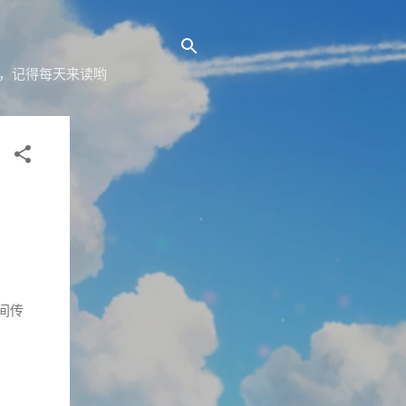
yz，记得每天来读哟
间传