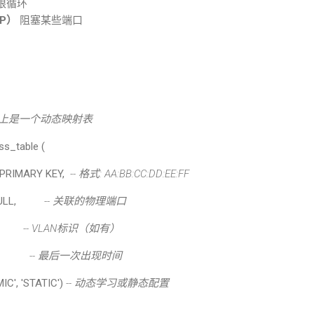
限循环
P
）
阻塞某些端口
上是一个动态映射表
s_table (
PRIMARY KEY,
--
格式
: AA:BB:CC:DD:EE:FF
T NULL,
--
关联的物理端口
T 1,
-- VLAN
标识（如有）
AMP,
--
最后一次出现时间
C', 'STATIC')
--
动态学习或静态配置