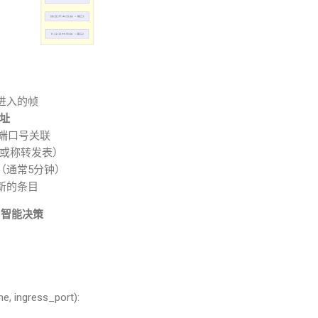
进入的帧
址
端口号关联
或称转发表）
（通常
5
分钟）
新的条目
—
智能决策
e, ingress_port):