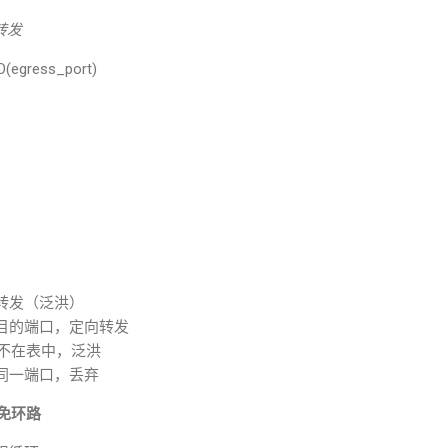
转发
gress_port)
转发（泛洪）
目的端口，定向转发
不在表中，泛洪
同一端口，丢弃
免环路