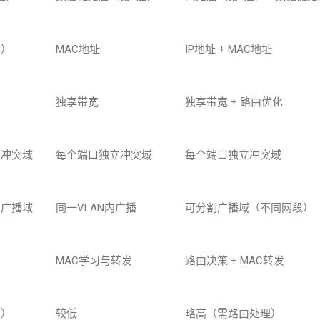
播）
MAC
地址
IP
地址
+ MAC
地址
独享带宽
独享带宽
+
路由优化
个冲突域
每个端口独立冲突域
每个端口独立冲突域
个广播域
同一
VLAN
内广播
可分割广播域（不同网段）
MAC
学习与转发
路由决策
+ MAC
转发
多）
较低
略高（需路由处理）