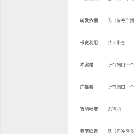
转发依据
无（信号广
带宽利用
共享带宽
冲突域
所有端口一
广播域
所有端口一
智能程度
无智能
典型延迟
低（但冲突