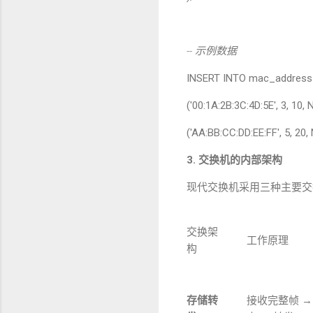
--
示例数据
INSERT INTO mac_address
('00:1A:2B:3C:4D:5E', 3, 10,
('AA:BB:CC:DD:EE:FF', 5, 20,
3.
交换机的内部架构
现代交换机采用三种主要交
交换架
工作原理
构
存储转
接收完整帧