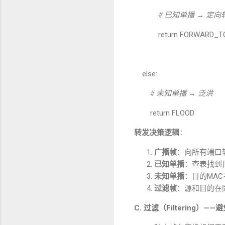
#
已知单播
→
定向
return FORWARD_TO(e
else:
#
未知单播
→
泛洪
return FLOOD
转发决策逻辑
：
广播帧
：向所有端口
已知单播
：查表找到
未知单播
：目的
MAC
过滤帧
：源和目的在
C.
过滤（
Filtering
）
——
避