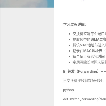
学习过程详解
：
交换机监听每个端口
提取帧中的
源
MAC
地
将该
MAC
地址与进入
记录在
MAC
地址表
（
每个条目有
老化时间
定期清除长时间未更
B.
转发（
Forwarding
）
—
当交换机接收到数据帧时：
python
def switch_forwarding(fram