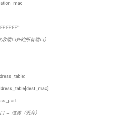
nation_mac
FF:FF:FF":
接收端口外的所有端口）
ress_table:
ess_table[dest_mac]
ss_port:
口
→
过滤（丢弃）