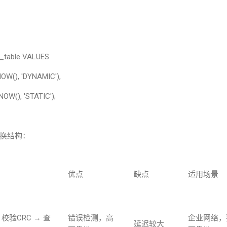
_table VALUES
 NOW(), 'DYNAMIC'),
 NOW(), 'STATIC');
换结构：
优点
缺点
适用场景
→
校验
CRC →
查
错误检测，高
企业网络，
延迟较大