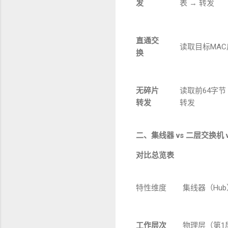
发
表
→
转发
直通交
读取目标
MAC
换
无碎片
读取前
64
字节
转发
转发
二、集线器
vs
二层交换机
对比总览表
特性维度
集线器（
Hub
工作层次
物理层（第
1