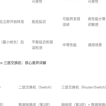
可靠性
可靠性
可能转发错
高性能计算
后立即开始转发
极低延迟
误帧
迟敏感
（最小帧长）后
平衡延迟和错
中等性能
通用场景
误检测
vs
三层交换机：核心差异详解
）
二层交换机（
Switch
）
三层交换机（
Router/Switch
层）
数据链路层（第
2
层）
网络层（第
3
层）
+
数据链路