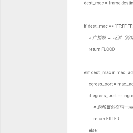
dest_mac = frame.desti
if dest_mac == "FF:FF:FF:
#
广播帧
→
泛洪（除
return FLOOD
elif dest_mac in mac_add
egress_port = mac_addr
if egress_port == ingre
#
源和目的在同一端
return FILTER
else: