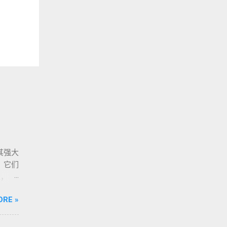
其强大
词。它们
上，打
，而是
ORE »
术组
装、难