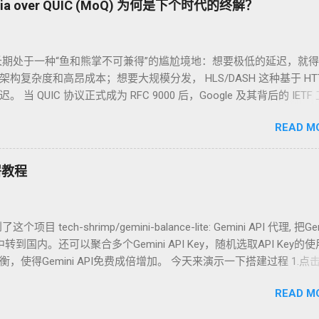
 over QUIC (MoQ) 为何是下个时代的终解？
的安全代理服务。 可以集成吗？ 当然可以！ 一个典型的、强大的 X
案，正是将 REALITY、Vision 和 xhttp 完美地集成在一起。而 anyt
这一切的底层基石。 团队成员解析：每个技术负责什么？ 为了更好
期处于一种“鱼和熊掌不可兼得”的尴尬境地：想要极低的延迟，就
们把建立一次安全的代理连接想象成一次需要通过严格安检的“秘密潜
的架构复杂度和高昂成本；想要大规模分发， HLS/DASH 这种基于 HTT
. REALITY：你的“通行证”与“目的地伪装” 角色 ：连接建立与身份伪
 QUIC 协议正式成为 RFC 9000 后，Google 及其背后的 IETF
 工作原理 ：REALITY 是整个方案的灵魂。它的革命性之处在于“借用
ia over QUIC (MoQ) 。它不仅仅是一个新协议，更是一场关于“实
网站（如 www.apple.com ）的 TLS 证书来完成握手。当你连接
READ M
命。 一、 历史的包袱：为什么我们需要 MoQ？ 在深入 MoQ 之前
在防火墙看来，你的行为和正常访问苹果官网的流量一模一样。由
MP/HTTP-FLV/HLS (基于 TCP/HTTP) ： 痛点 ：TCP 的 队头
在的、信誉良好的网站，防火墙很难将这种流量识别为代理。 潜入
locking) 是实时性的天敌。一个数据包丢了，后续所有包都得等，导致延迟瞬
一张看起来是发给“苹果公司员工”的通行证（借用其 TLS 证书），
署教程
P/SRTP) ： 痛点 ：虽然快，但它设计初衷是 P2P 通信。在直播场景下，
的目的地是“苹果总部”（目标服务器伪装）。安检员检查通行证，发
高效的缓存和级联分发。此外，其复杂的握手和状态机让开发者望而生畏
予以放行。 2. Vision：你的“行为举止” 角色 ：数据流的行为伪装
 QUIC 的原生特性，在 UDP 的速度上，跑出 HTTP 的缓存效率。
原理 ：Vision 是一种与 REALITY 配合使用的流控（flow control
项目 tech-shrimp/gemini-balance-lite: Gemini API 代理, 把Ge
 的三重馈赠 MoQ 能够实现突破，完全建立在 QUIC 协议提供的三个核
通过“安检”后，Vision 负责精细地控制数据包的大小、发送节奏和填
中转到国内。还可以聚合多个Gemini API Key，随机选取API Key的
QUIC 支持在同一个连接中开启多个 流 (Streams) 。在 MoQ 中，
ding），使其在行为上无限接近于一个普通浏览器（如 Chrome）产生
，使得Gemini API免费成倍增加。 今天来演示一下搭建过程 1.点
以分配到独立的流中。即便某一个流丢包了，其他流（后续帧）依
S 流量。没有 Vision，你的数据流虽然身份合法，但“行为举止”可能会
y 2.输入项目名后点击creat 此时就会开始部署，等待一会 3.中转部署
艺术 (Datagrams) 对于有些实时音频，丢了就丢了，不需要重传。QU
READ M
的域名并不能访问，所以要添加自定义域名 点击下方的黑色按钮，
允许 MoQ 像原生 UDP 一样发送数据，不保证到达，但保证速度。 3. 连
 点击Add domain 输入自己域名，没有自己注册一个 dpdns 再去
on) 在移动端切换 Wi-Fi 和 5G 信号时，TCP 会断开重连，而 QUIC 基于