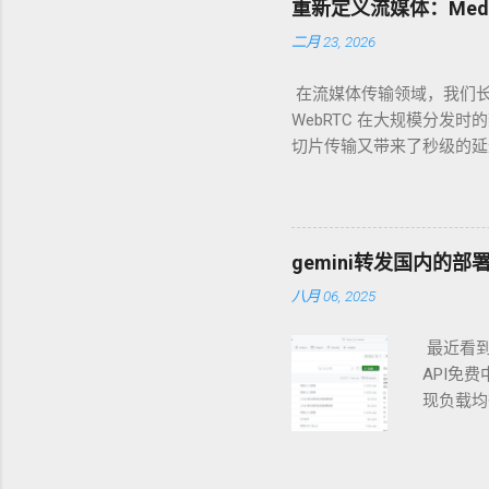
重新定义流媒体：Media
以被识别
二月 23, 2026
高级配置方
则是实现
在流媒体传输领域，我们长
解，让我
WebRTC 在大规模分发时
行动。 1
切片传输又带来了秒级的延迟。 当
心协议。
组抛出了一个新的答案： Med
真实、知名
与“扩展性”如何统一的范式革
务器时，
先看一眼现有的“两座大山”： RT
是真实存
(Head-of-Line B
：你拿着
gemini转发国内的部
积。 WebRTC (基于 UD
安检员你
八月 06, 2025
很难对 WebRTC 进行
切合法，便
MoQ 的出现，本质上是想利用
控制。 工作
最近看到了这个
MoQ 的技术基石：QUIC
制。在你
API免费
之上： 1. 彻底解决队头阻塞 
（Pad
现负载均衡
每一帧或者每一个切片都可
HTTP
deplo
照常传输。 2. 不可靠传输的
械，依...
此时分配
提供的 Datagram 模式
方图片操作
(Connection Migrati