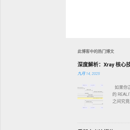
此博客中的热门博文
深度解析：Xray 核心技术 
九月 14, 2025
如果你正
的 REA
之间究竟
造终极伪
一个“精英
anytl
件，可以