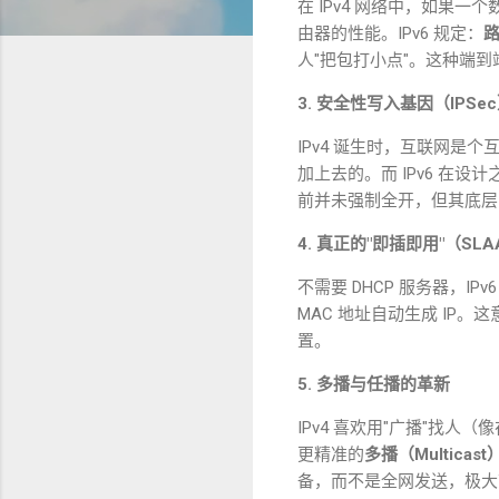
在
IPv4
网络中，如果一个
由器的性能。
IPv6
规定：
人"把包打小点"。这种端到
3.
安全性写入基因（
IPSec
IPv4
诞生时，互联网是个
加上去的。而
IPv6
在设计
前并未强制全开，但其底层
4.
真正的"即插即用"（
SLA
不需要
DHCP
服务器，
IPv
MAC
地址自动生成
IP
。这
置。
5.
多播与任播的革新
IPv4
喜欢用"广播"找人（
更精准的
多播（
Multicast
备，而不是全网发送，极大