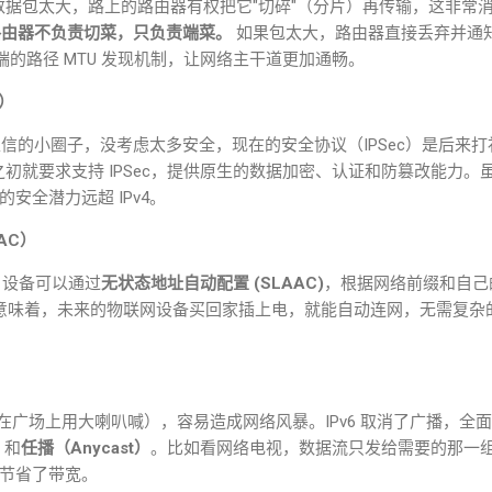
数据包太大，路上的路由器有权把它"切碎"（分片）再传输，这非常
路由器不负责切菜，只负责端菜。
如果包太大，路由器直接丢弃并通
端的路径
MTU
发现机制，让网络主干道更加通畅。
）
互信的小圈子，没考虑太多安全，现在的安全协议（
IPSec
）是后来打
之初就要求支持
IPSec
，提供原生的数据加密、认证和防篡改能力。
的安全潜力远超
IPv4
。
AC
）
6
设备可以通过
无状态地址自动配置
(SLAAC)
，根据网络前缀和自己
意味着，未来的物联网设备买回家插上电，就能自动连网，无需复杂
像在广场上用大喇叭喊），容易造成网络风暴。
IPv6
取消了广播，全面
）
和
任播（
Anycast
）
。比如看网络电视，数据流只发给需要的那一
节省了带宽。