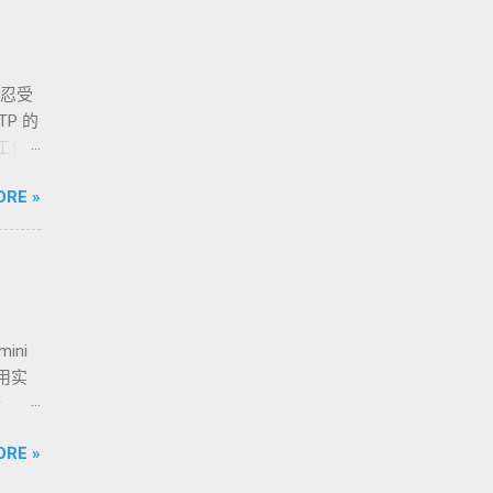
ray
ls，
地理
得忍受
入”
P 的
装的核
 工作
”一个
时性”
代理服
ORE »
，我们
于目标
阻塞
比喻
间堆
并告诉
CDN
现一
。
与流量
 二、
）机
mini
心能力
充
使用实
视频的
的
击
然可以
很机
完成后，
IC
ORE »
按照下
接迁移
把域名