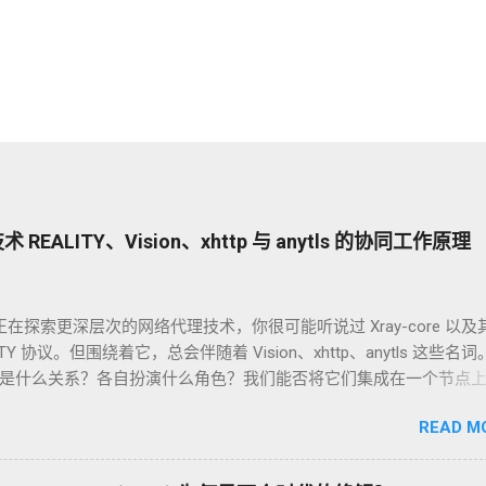
REALITY、Vision、xhttp 与 anytls 的协同工作原理
在探索更深层次的网络代理技术，你很可能听说过 Xray-core 以及
LITY 协议。但围绕着它，总会伴随着 Vision、xhttp、anytls 这些名
是什么关系？各自扮演什么角色？我们能否将它们集成在一个节点
装？ 今天，我们就来一次性说清楚。 核心观点：它们不是“四兄弟”
READ M
团队” 首先，我们需要明确一个关键点：xhttp、REALITY、Vision 和
s 并不是四个独立并列的技术。它们是开源代理软件 Xray-core 中的技
（也常常）被配置在一个节点中协同工作，共同构建出一个高度伪