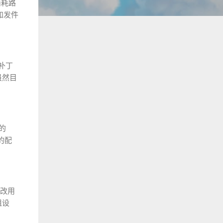
消耗路
知发件
补丁
虽然目
的
的配
改用
组设