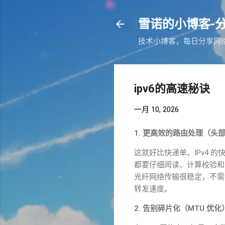
雪诺的小博客-
技术小博客，每日分享网络相关
ipv6的高速秘诀
一月 10, 2026
1.
更高效的路由处理（头
这就好比快递单。
IPv4
的
都要仔细阅读、计算校验和
光纤网络传输很稳定，不需
转发速度。
2.
告别碎片化（
MTU
优化