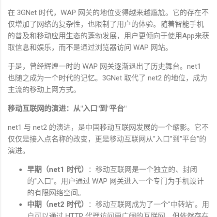
在
3GNet
时代，
WAP
网关的地位变得越来越尴尬。它的存在不
仅增加了网络的复杂性，也限制了用户的体验。随着智能手机
的普及和移动应用生态的蓬勃发展，用户更倾向于使用
App
来获
取信息和娱乐，而不是通过浏览器访问
WAP
网站。
于是，曾经辉煌一时的
WAP
网关逐渐退出了历史舞台。
net1
也随之成为一个时代的记忆。
3GNet
取代了
net2
的地位，成为
主流的移动上网方式。
移动互联网的演进：从
"
入口
"
到
"
平台
"
net1
与
net2
的演进，是中国移动互联网发展的一个缩影。它不
仅仅是接入点名称的改变，更是移动互联网从
"
入口
"
到
"
平台
"
的
演进。
早期（
net1
时代）
：移动互联网是一个独立的、封闭
的
"
入口
"
。用户通过
WAP
网关进入一个专门为手机设计
的有限网络空间。
中期（
net2
时代）
：移动互联网成为了一个
"
中转站
"
。用
户可以通过
HTTP
代理访问更广阔的互联网，但依然存在