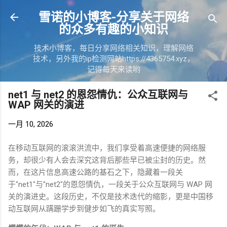
跳至主要内容
雪诺的小博客-分享关于网络
的众多有趣的小知识
技术小博客，每日分享网络相关知识，理解网络
技术，另外我的ip检测网站https://4365754.xyz，
记得每天来读哟
net1 与 net2 的恩怨情仇：公众互联网与
WAP 网关的演进
一月 10, 2026
在移动互联网的滚滚洪流中，我们享受着高速便捷的网络服
务，却很少有人会去深究这背后那些早已被尘封的历史。然
而，在这片信息高速公路的基石之下，隐藏着一段关
于
"net1"
与
"net2"
的恩怨情仇，一段关于公众互联网与
WAP
网
关的演进史。这段历史，不仅是技术迭代的缩影，更是中国移
动互联网从蹒跚学步到健步如飞的真实写照。