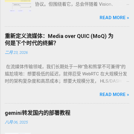
协议。但围绕着它，总会伴随着 Vision、
xhttp、anytls 这些名词。它们之间究竟是什么
READ MORE »
关系？各自扮演什么角色？我们能否将它们集
成在一个节点上，打造终极伪装？ 今天，我们
就来一次性说清楚。 核心观点：它们不是“四兄
重新定义流媒体：Media over QUIC (MoQ) 为
弟”，而是一个“精英团队” 首先，我们需要明确
何是下个时代的终解？
一个关键点：xhttp、REALITY、Vision 和 anytls
二月 23, 2026
并不是四个独立并列的技术。它们是开源代理
软件 Xray-core 中的技术组件，可以（也常常）
在流媒体传输领域，我们长期处于一种“鱼和熊掌不可兼得”的
被配置在一个节点中协同工作，共同构建出一
尴尬境地：想要极低的延迟，就得忍受 WebRTC 在大规模分发
个高度伪装、难以被识别的安全代理服务。 可
时的架构复杂度和高昂成本；想要大规模分发， HLS/DASH 这
以集成吗？ 当然可以！ 一个典型的、强大的
种基于 HTTP 的切片传输又带来了秒级的延迟。 当 QUIC 协议
Xray 高级配置方案，正是将 REALITY、Vision
READ MORE »
正式成为 RFC 9000 后，Google 及其背后的 IETF 工作组抛出了
和 xhttp 完美地集成在一起。而 anytls，则是实
一个新的答案： Media over QUIC (MoQ) 。它不仅仅是一个新
现这一切的底层基石。 团队成员解析：每个技
协议，更是一场关于“实时性”与“扩展性”如何统一的范式革命。
术负责什么？ 为了更好地理解，让我们把建立
gemini转发国内的部署教程
一、 历史的包袱：为什么我们需要 MoQ？ 在深入 MoQ 之前，
一次安全的代理连接想象成一次需要通过严格
八月 06, 2025
我们先看一眼现有的“两座大山”： RTMP/HTTP-FLV/HLS (基于
安检的“秘密潜入”行动。 1. REALITY：你的“通
TCP/HTTP) ： 痛点 ：TCP 的 队头阻塞 (Head-of-Line
行证”与“目的地伪装” 角色 ：连接建立与身份伪