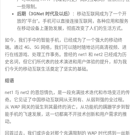
一些限制。
后期（
3GNet
时代及以后）
：移动互联网成为了一个开
放的
"
平台
"
。手机可以直接连接互联网，各种应用和服务
在移动设备上蓬勃发展，彻底改变了人们的生活方式。
如今，我们手中的智能手机，已经成为了一个强大的移动终
端。通过
4G
、
5G
网络，我们可以随时随地访问高清视频、进
行在线游戏、处理工作事务。曾经的
net1
和
net2
已经成为历
史名词，但它们所代表的技术演进和用户体验的提升，却为我
们今天的移动互联生活奠定了坚实的基础。
结语
net1
与
net2
的恩怨情仇，是一段充满技术迭代和市场变迁的传
奇。它见证了中国移动互联网从无到有、从弱到强的全过程。
从
WAP
网关的诞生到其最终的消亡，从功能机的蹒跚学步到智
能手机的飞速发展，这一切都离不开技术创新和用户需求的推
动。
回首过去，我们或许会对那个充满限制的
WAP
时代感到一丝新