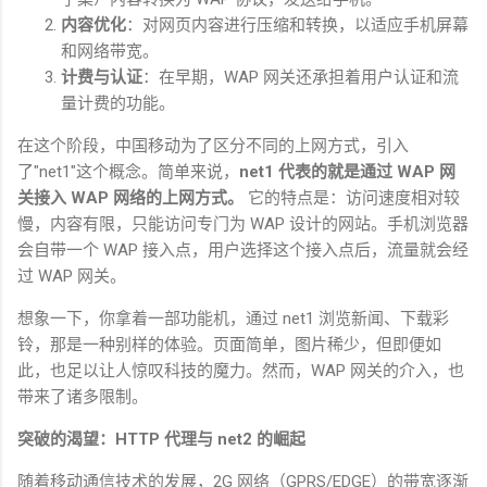
内容优化
：对网页内容进行压缩和转换，以适应手机屏幕
和网络带宽。
计费与认证
：在早期，
WAP
网关还承担着用户认证和流
量计费的功能。
在这个阶段，中国移动为了区分不同的上网方式，引入
了
"net1"
这个概念。简单来说，
net1
代表的就是通过
WAP
网
关接入
WAP
网络的上网方式。
它的特点是：访问速度相对较
慢，内容有限，只能访问专门为
WAP
设计的网站。手机浏览器
会自带一个
WAP
接入点，用户选择这个接入点后，流量就会经
过
WAP
网关。
想象一下，你拿着一部功能机，通过
net1
浏览新闻、下载彩
铃，那是一种别样的体验。页面简单，图片稀少，但即便如
此，也足以让人惊叹科技的魔力。然而，
WAP
网关的介入，也
带来了诸多限制。
突破的渴望：
HTTP
代理与
net2
的崛起
随着移动通信技术的发展，
2G
网络（
GPRS/EDGE
）的带宽逐渐