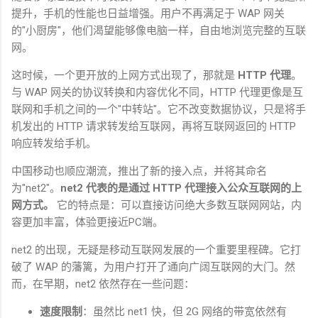
提升，手机的性能也日益增强。用户不再满足于
WAP
网关
的
"
小厨房
"
，他们渴望能够像电脑一样，自由地浏览完整的互联
网。
这时候，一个更开放的上网方式出现了，那就是
HTTP
代理
。
与
WAP
网关的协议转换和内容优化不同，
HTTP
代理更像是互
联网和手机之间的一个
"
中转站
"
。它不改变数据协议，只是将手
机发出的
HTTP
请求转发给互联网，再将互联网返回的
HTTP
响应转发给手机。
中国移动也顺应潮流，推出了新的接入点，并将其命名
为
"net2"
。
net2
代表的是通过
HTTP
代理接入公众互联网的上
网方式。
它的特点是：可以直接访问绝大多数互联网网站，内
容更加丰富，体验更接近
PC
端。
net2
的出现，无疑是移动互联网发展的一个重要里程碑。它打
破了
WAP
的藩篱，为用户打开了通向广阔互联网的大门。然
而，在早期，
net2
依然存在一些问题：
速度限制
：虽然比
net1
快，但
2G
网络的带宽依然有