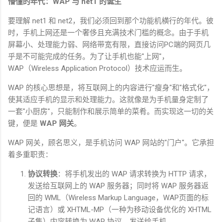
懵懂的年代：
WAP
与
net1
的诞生
要理解
net1
和
net2
，我们必须回到那个功能机横行的年代。彼
时，手机上网还是一个奢侈且充满技术门槛的概念。由于手机
屏幕小、处理能力弱、网络带宽有限，直接访问
PC
端的网页几
乎是不可能完成的任务。为了让手机也能
"
上网
"
，
WAP
（
Wireless Application Protocol
）技术应运而生。
WAP
的核心思想是，将互联网上的内容进行
"
瘦身
"
和
"
格式化
"
，
使其适应手机的显示和处理能力。这就像是为手机量身定制了
一套
"
小厨房
"
，只能制作和展示简单的菜肴。而实现这一切的关
键，便是
WAP
网关
。
WAP
网关，顾名思义，是手机访问
WAP
网站的
"
门户
"
。它承担
着多重职责：
协议转换
：将手机发出的
WAP
请求转换为
HTTP
请求，
发送给互联网上的
WAP
服务器；同时将
WAP
服务器返
回的
WML
（
Wireless Markup Language
，
WAP
页面的标
记语言）或
XHTML-MP
（一种为移动设备优化的
XHTML
子集）内容转换为
WAP
协议，发送给手机。