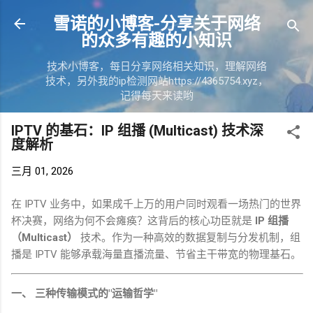
跳至主要内容
雪诺的小博客-分享关于网络
的众多有趣的小知识
技术小博客，每日分享网络相关知识，理解网络
技术，另外我的ip检测网站https://4365754.xyz，
记得每天来读哟
IPTV 的基石：IP 组播 (Multicast) 技术深
度解析
三月 01, 2026
在
IPTV
业务中，如果成千上万的用户同时观看一场热门的世界
杯决赛，网络为何不会瘫痪？这背后的核心功臣就是
IP
组播
（
Multicast
）
技术。作为一种高效的数据复制与分发机制，组
播是
IPTV
能够承载海量直播流量、节省主干带宽的物理基石。
一、 三种传输模式的
"
运输哲学
"