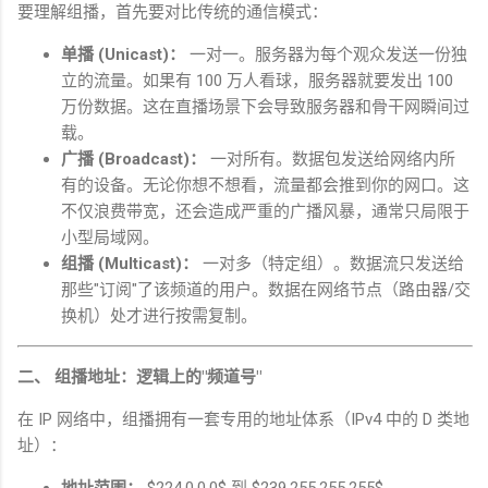
要理解组播，首先要对比传统的通信模式：
单播
(Unicast)
：
一对一。服务器为每个观众发送一份独
立的流量。如果有
100
万人看球，服务器就要发出
100
万份数据。这在直播场景下会导致服务器和骨干网瞬间过
载。
广播
(Broadcast)
：
一对所有。数据包发送给网络内所
有的设备。无论你想不想看，流量都会推到你的网口。这
不仅浪费带宽，还会造成严重的广播风暴，通常只局限于
小型局域网。
组播
(Multicast)
：
一对多（特定组）。数据流只发送给
那些
"
订阅
"
了该频道的用户。数据在网络节点（路由器
/
交
换机）处才进行按需复制。
二、 组播地址：逻辑上的
"
频道号
"
在
IP
网络中，组播拥有一套专用的地址体系（
IPv4
中的
D
类地
址）：
地址范围：
$224.0.0.0$
到
$239.255.255.255$
。