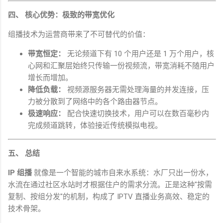
四、 核心优势：极致的带宽优化
组播技术为运营商带来了不可替代的价值：
带宽恒定：
无论频道下有
10
个用户还是
1
万个用户，核
心网和汇聚层始终只传输一份视频流，带宽消耗不随用户
增长而增加。
降低负载：
视频源服务器无需处理海量的并发连接，压
力被分散到了网络中的各个路由器节点。
极速响应：
配合快速切换技术，用户可以在数百毫秒内
完成频道跳转，体验接近传统模拟电视。
五、 总结
IP
组播
就像是一个智能的城市自来水系统：水厂只出一份水，
水流在通过社区水站时才根据住户的需求分流。正是这种
"
按需
复制、按组分发
"
的机制，构成了
IPTV
直播业务高效、稳定的
技术骨架。