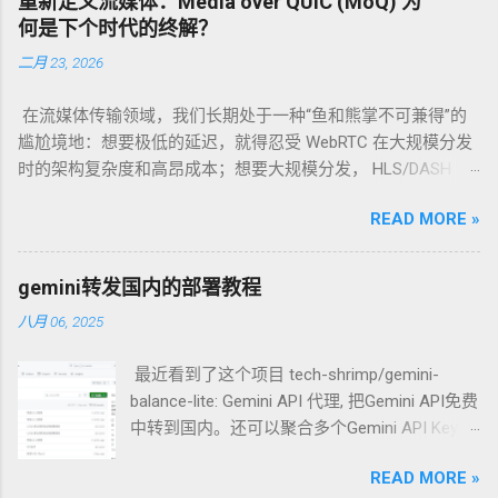
重新定义流媒体：Media over QUIC (MoQ) 为
弟”，而是一个“精英团队” 首先，我们需要明确
何是下个时代的终解？
一个关键点：xhttp、REALITY、Vision 和 anytls
二月 23, 2026
并不是四个独立并列的技术。它们是开源代理
软件 Xray-core 中的技术组件，可以（也常常）
在流媒体传输领域，我们长期处于一种“鱼和熊掌不可兼得”的
被配置在一个节点中协同工作，共同构建出一
尴尬境地：想要极低的延迟，就得忍受 WebRTC 在大规模分发
个高度伪装、难以被识别的安全代理服务。 可
时的架构复杂度和高昂成本；想要大规模分发， HLS/DASH 这
以集成吗？ 当然可以！ 一个典型的、强大的
种基于 HTTP 的切片传输又带来了秒级的延迟。 当 QUIC 协议
Xray 高级配置方案，正是将 REALITY、Vision
READ MORE »
正式成为 RFC 9000 后，Google 及其背后的 IETF 工作组抛出了
和 xhttp 完美地集成在一起。而 anytls，则是实
一个新的答案： Media over QUIC (MoQ) 。它不仅仅是一个新
现这一切的底层基石。 团队成员解析：每个技
协议，更是一场关于“实时性”与“扩展性”如何统一的范式革命。
术负责什么？ 为了更好地理解，让我们把建立
gemini转发国内的部署教程
一、 历史的包袱：为什么我们需要 MoQ？ 在深入 MoQ 之前，
一次安全的代理连接想象成一次需要通过严格
八月 06, 2025
我们先看一眼现有的“两座大山”： RTMP/HTTP-FLV/HLS (基于
安检的“秘密潜入”行动。 1. REALITY：你的“通
TCP/HTTP) ： 痛点 ：TCP 的 队头阻塞 (Head-of-Line
行证”与“目的地伪装” 角色 ：连接建立与身份伪
最近看到了这个项目 tech-shrimp/gemini-
Blocking) 是实时性的天敌。一个数据包丢了，后续所有包都得
装的核心协议。 工作原理 ：REALITY 是整个方
balance-lite: Gemini API 代理, 把Gemini API免费
等，导致延迟瞬间堆积。 WebRTC (基于 UDP/SRTP) ： 痛点 ：
案的灵魂。它的革命性之处在于“借用”一个真
中转到国内。还可以聚合多个Gemini API Key，
虽然快，但它设计初衷是 P2P 通信。在直播场景下，CDN 很难
实、知名网站（如 www.apple.com ）的 TLS 证
随机选取API Key的使用实现负载均衡，使得
对 WebRTC 进行高效的缓存和级联分发。此外，其复杂的握手
书来完成握手。当你连接代理服务器时，在防
READ MORE »
Gemini API免费成倍增加。 今天来演示一下搭
和状态机让开发者望而生畏。 MoQ 的出现，本质上是想利用
火墙看来，你的行为和正常访问苹果官网的流