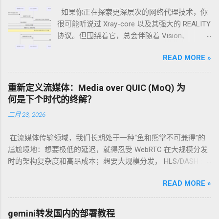
如果你正在探索更深层次的网络代理技术，你
很可能听说过 Xray-core 以及其强大的 REALITY
协议。但围绕着它，总会伴随着 Vision、
xhttp、anytls 这些名词。它们之间究竟是什么
READ MORE »
关系？各自扮演什么角色？我们能否将它们集
成在一个节点上，打造终极伪装？ 今天，我们
就来一次性说清楚。 核心观点：它们不是“四兄
重新定义流媒体：Media over QUIC (MoQ) 为
弟”，而是一个“精英团队” 首先，我们需要明确
何是下个时代的终解？
一个关键点：xhttp、REALITY、Vision 和 anytls
二月 23, 2026
并不是四个独立并列的技术。它们是开源代理
软件 Xray-core 中的技术组件，可以（也常常）
在流媒体传输领域，我们长期处于一种“鱼和熊掌不可兼得”的
被配置在一个节点中协同工作，共同构建出一
尴尬境地：想要极低的延迟，就得忍受 WebRTC 在大规模分发
个高度伪装、难以被识别的安全代理服务。 可
时的架构复杂度和高昂成本；想要大规模分发， HLS/DASH 这
以集成吗？ 当然可以！ 一个典型的、强大的
种基于 HTTP 的切片传输又带来了秒级的延迟。 当 QUIC 协议
Xray 高级配置方案，正是将 REALITY、Vision
READ MORE »
正式成为 RFC 9000 后，Google 及其背后的 IETF 工作组抛出了
和 xhttp 完美地集成在一起。而 anytls，则是实
一个新的答案： Media over QUIC (MoQ) 。它不仅仅是一个新
现这一切的底层基石。 团队成员解析：每个技
协议，更是一场关于“实时性”与“扩展性”如何统一的范式革命。
术负责什么？ 为了更好地理解，让我们把建立
gemini转发国内的部署教程