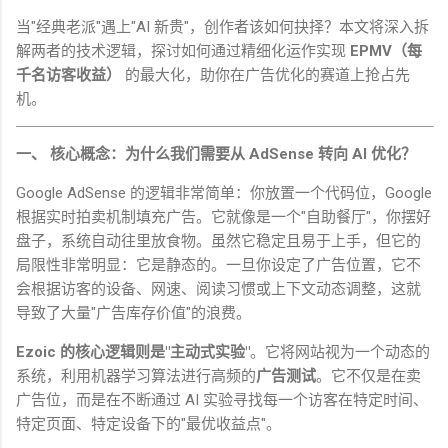
当
"
经典老派
"
遇上
"AI
新贵
"
，创作者该如何抉择？本文将深入拆
解两者的技术逻辑，探讨如何通过精细化运作实现
EPMV
（每
千名访客收益）
的最大化，助你在广告优化的赛道上抢占先
机。
一、 核心概念：为什么我们需要从
AdSense
转向
AI
优化？
Google AdSense
的逻辑非常简单：你放置一个代码位，
Google
根据实时拍卖机制填充广告。它就像是一个
"
自助餐厅
"
，你摆好
盘子，系统自动往里放食物。虽然它稳定且易于上手，但它的
局限性非常明显：它是静态的。一旦你设定了广告位置，它不
会根据访客的设备、网速、阅读习惯或上下文动态调整，这就
导致了大量
"
广告库存价值
"
的浪费。
Ezoic
的核心逻辑则是
"
主动式实验
"
。它将网站视为一个动态的
系统，利用机器学习算法进行高频的
广告测试
。它不仅是在卖
广告位，而是在不断通过
AI
实验寻找每一个访客在特定时间、
特定页面、特定设备下的
"
最优收益点
"
。