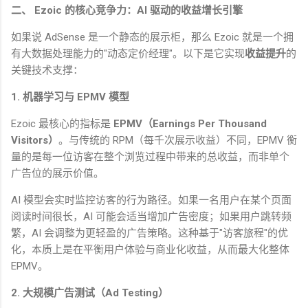
二、
Ezoic
的核心竞争力：
AI
驱动的收益增长引擎
如果说
AdSense
是一个静态的展示柜，那么
Ezoic
就是一个拥
有大数据处理能力的
"
动态定价经理
"
。以下是它实现
收益提升
的
关键技术支撑：
1.
机器学习与
EPMV
模型
Ezoic
最核心的指标是
EPMV
（
Earnings Per Thousand
Visitors
）
。与传统的
RPM
（每千次展示收益）不同，
EPMV
衡
量的是每一位访客在整个浏览过程中带来的总收益，而非单个
广告位的展示价值。
AI
模型会实时监控访客的行为路径。如果一名用户在某个页面
阅读时间很长，
AI
可能会适当增加广告密度；如果用户跳转频
繁，
AI
会调整为更轻盈的广告策略。这种基于
"
访客旅程
"
的优
化，本质上是在平衡用户体验与商业化收益，从而最大化整体
EPMV
。
2.
大规模广告测试（
Ad Testing
）