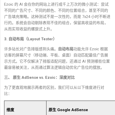
Ezoic
的
AI
会在你的网站上进行成千上万次的微小测试：尝试
不同的广告尺寸、不同的颜色、不同的位置组合，甚至不同的
广告填充策略。这种测试不是一次性的，而是
7x24
小时不断进
行的。系统会自动剔除表现不佳的组合，保留高收益的布局，
从而实现收益的螺旋式上升。
3.
自动布局（
Layout Tester
）
许多站长对广告排版感到头痛。
自动布局
功能允许
Ezoic
根据
访客的屏幕尺寸（移动端、平板、桌面）自动匹配最佳广告展
示方式。它不仅解决了排版适配问题，还通过
AI
预测哪些位置
最容易被关注，从而通过算法逻辑自动优化广告位的摆放。
三、 原生
AdSense vs. Ezoic
：深度对比
为了更直观地展示两者的区别，我们可以从以下维度进行对
比：
维度
原生
Google AdSense