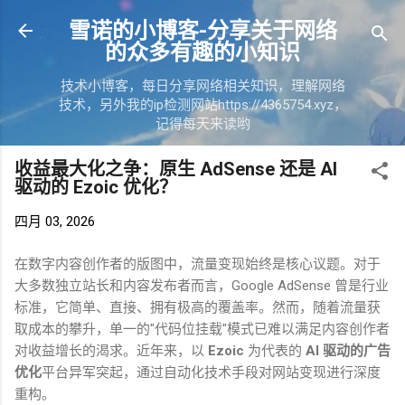
跳至主
雪诺的小博客-分享关于网络
的众多有趣的小知识
技术小博客，每日分享网络相关知识，理解网络
技术，另外我的ip检测网站https://4365754.xyz，
记得每天来读哟
收益最大化之争：原生 AdSense 还是 AI
驱动的 Ezoic 优化？
四月 03, 2026
在数字内容创作者的版图中，流量变现始终是核心议题。对于
大多数独立站长和内容发布者而言，
Google AdSense
曾是行业
标准，它简单、直接、拥有极高的覆盖率。然而，随着流量获
取成本的攀升，单一的
"
代码位挂载
"
模式已难以满足内容创作者
对收益增长的渴求。近年来，以
Ezoic
为代表的
AI
驱动的广告
优化
平台异军突起，通过自动化技术手段对网站变现进行深度
重构。