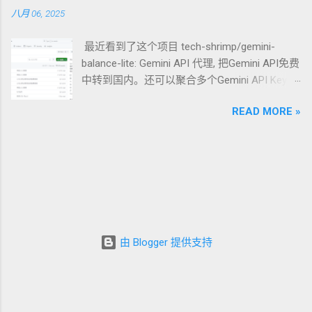
一、 历史的包袱：为什么我们需要 MoQ？ 在深入 MoQ 之前，
一次安全的代理连接想象成一次需要通过严格
八月 06, 2025
我们先看一眼现有的“两座大山”： RTMP/HTTP-FLV/HLS (基于
安检的“秘密潜入”行动。 1. REALITY：你的“通
TCP/HTTP) ： 痛点 ：TCP 的 队头阻塞 (Head-of-Line
行证”与“目的地伪装” 角色 ：连接建立与身份伪
最近看到了这个项目 tech-shrimp/gemini-
Blocking) 是实时性的天敌。一个数据包丢了，后续所有包都得
装的核心协议。 工作原理 ：REALITY 是整个方
balance-lite: Gemini API 代理, 把Gemini API免费
等，导致延迟瞬间堆积。 WebRTC (基于 UDP/SRTP) ： 痛点 ：
案的灵魂。它的革命性之处在于“借用”一个真
中转到国内。还可以聚合多个Gemini API Key，
虽然快，但它设计初衷是 P2P 通信。在直播场景下，CDN 很难
实、知名网站（如 www.apple.com ）的 TLS 证
随机选取API Key的使用实现负载均衡，使得
对 WebRTC 进行高效的缓存和级联分发。此外，其复杂的握手
书来完成握手。当你连接代理服务器时，在防
READ MORE »
Gemini API免费成倍增加。 今天来演示一下搭
和状态机让开发者望而生畏。 MoQ 的出现，本质上是想利用
火墙看来，你的行为和正常访问苹果官网的流
建过程 1.点击deploy 2.输入项目名后点击creat
QUIC 的原生特性，在 UDP 的速度上，跑出 HTTP 的缓存效
量一模一样。由于目标是真实存在的、信誉良
此时就会开始部署，等待一会 3.中转部署完成
率。 二、 MoQ 的技术基石：QUIC 的三重馈赠 MoQ 能够实现
好的网站，防火墙很难将这种流量识别为代
后，此时分配的域名并不能访问，所以要添加
突破，完全建立在 QUIC 协议提供的三个核心能力之上： 1. 彻
理。 潜入比喻 ：你拿着一张看起来是发给“苹果
自定义域名 点击下方的黑色按钮，按照下方图
底解决队头阻塞 QUIC 支持在同一个连接中开启多个 流
公司员工”的通行证（借用其 TLS 证书），并告
片操作 点击Add domain 输入自己域名，没有自
(Streams) 。在 MoQ 中，视频的每一帧或者每一个切片都可以
诉安检员你的目的地是“苹果总部”（目标服务器
己注册一个 dpdns 再去把域名绑定到cloudflare
分配到独立的流中。即便某一个流丢包了，其他流（后续帧）
伪装）。安检员检查通行证，发现一切合法，
再输入域名后，会提示输入两个记录 输入域名
依然可以照常传输。 2. 不可靠传输的艺术 (Datagrams) 对于有
便予以放行。 2. Vision：你的“行为举止” 角色
由 Blogger 提供支持
服务商的dns解析即可 输入完成后点击
些实时音频，丢了就丢了，不需要重传。QUIC 提供的
：数据流的行为伪装与流量控制。 工作原理 ：
refresh，域名前打上一个勾说明配置成功 在浏
Datagram 模式允许 MoQ 像原生 UDP 一样发送数据，不保证到
Vision 是一种与 REALITY 配合使用的流控
览器输入域名能正确输出结果proxy running就可
达，但保证速度。 3. 连接迁移 (Connection Migration) 在移动
（flow control）机制。在你通过“安检”后，
以了 4.api获取 进入 aistudio 点击get api 创建
端切换 Wi-Fi 和 5G 信号时，TCP 会断开重连，而 QUIC 基于
Vision 负责精细地控制数据包的大小、发送节