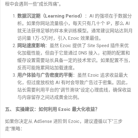
程中会遇到一些
"
成长阵痛
"
。
数据沉淀期（
Learning Period
）
：
AI
的强项在于数据分
析。如果你网站流量极小，每天只有几十个
IP
，那么
AI
就无法获得足够的样本来训练模型。通常建议网站达到月
访问量
1
万
-5
万时，引入
Ezoic
效果最佳。
网站速度影响
：虽然
Ezoic
提供了
Site Speed
插件来优
化加载性能，但由于它是通过
DNS
接入，初期的配置和
缓存设置需要站长具备一定的技术常识。如果配置不当，
反而可能拖累网站加载速度。
用户体验与广告密度的平衡
：虽然
Ezoic
追求收益最大
化，但过度放权给
AI
有时会导致广告过于密集。因此，
站长需要利用平台的
"
调节滑块
"
设定心理底线，确保收益
与内容留存之间达成黄金比例。
五、 实操建议：如何利用
Ezoic
最大化收益？
如果你决定从
AdSense
进阶到
Ezoic
，建议遵循以下
"
三步
走
"
策略：