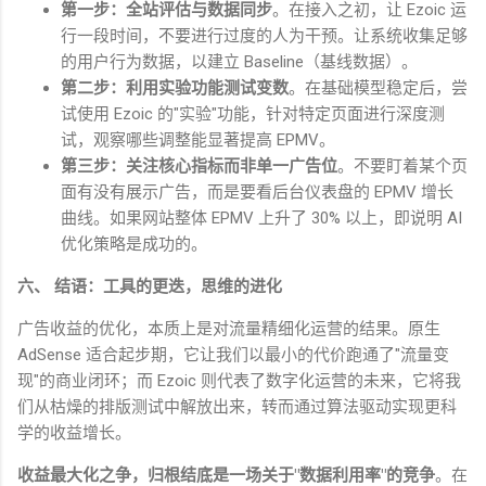
第一步：全站评估与数据同步
。在接入之初，让
Ezoic
运
行一段时间，不要进行过度的人为干预。让系统收集足够
的用户行为数据，以建立
Baseline
（基线数据）。
第二步：利用实验功能测试变数
。在基础模型稳定后，尝
试使用
Ezoic
的
"
实验
"
功能，针对特定页面进行深度测
试，观察哪些调整能显著提高
EPMV
。
第三步：关注核心指标而非单一广告位
。不要盯着某个页
面有没有展示广告，而是要看后台仪表盘的
EPMV
增长
曲线。如果网站整体
EPMV
上升了
30%
以上，即说明
AI
优化策略是成功的。
六、 结语：工具的更迭，思维的进化
广告收益的优化，本质上是对流量精细化运营的结果。原生
AdSense
适合起步期，它让我们以最小的代价跑通了
"
流量变
现
"
的商业闭环；而
Ezoic
则代表了数字化运营的未来，它将我
们从枯燥的排版测试中解放出来，转而通过算法驱动实现更科
学的收益增长。
收益最大化之争，归根结底是一场关于
"
数据利用率
"
的竞争
。在