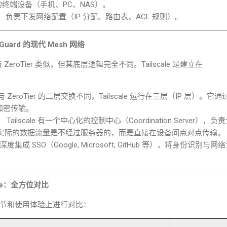
的终端设备（手机、
PC
、
NAS
）。
：
负责下发网络配置（
IP
分配、路由表、
ACL
规则）。
Guard
的现代
Mesh
网络
与
ZeroTier
类似，但其底层逻辑完全不同。
Tailscale
是建立在
。
与
ZeroTier
的二层交换不同，
Tailscale
运行在三层（
IP
层）。它通
加密传输。
：
Tailscale
有一个中心化的控制中心（
Coordination Server
），负责
实际的数据流量是不经过服务器的，而是直接在设备间点对点传输。
深度集成
SSO
（
Google, Microsoft, GitHub
等），将身份识别与网络
e
：全方位对比
节和使用体验上进行对比：