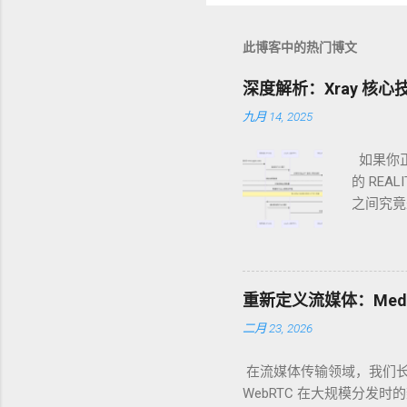
此博客中的热门博文
深度解析：Xray 核心技术 
九月 14, 2025
如果你正
的 REA
之间究竟
造终极伪
一个“精英
anytl
件，可以
重新定义流媒体：Media
以被识别
二月 23, 2026
高级配置方
则是实现
在流媒体传输领域，我们长
解，让我
WebRTC 在大规模分发时
行动。 1