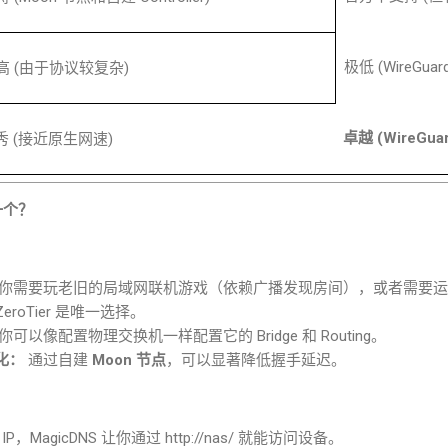
极低
(WireGuar
高
(
由于协议较复杂
)
卓越
(WireGua
秀
(
接近原生网速
)
一个？
你需要玩老旧的局域网联机游戏（依赖广播发现房间），或者需要运
ZeroTier
是唯一选择。
你可以像配置物理交换机一样配置它的
Bridge
和
Routing
。
化：
通过自建
Moon
节点
，可以显著降低握手延迟。
IP
，
MagicDNS
让你通过
http://nas/
就能访问设备。