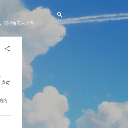
yz，记得每天来读哟
、
的
点对
的内