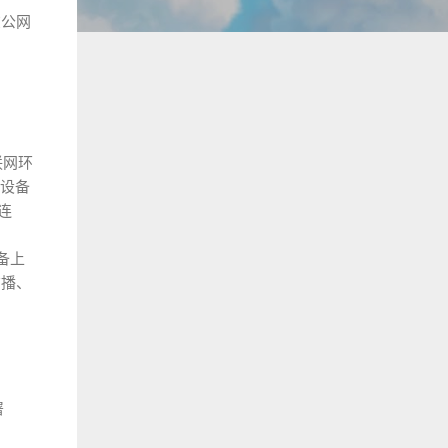
在公网
联网环
设备
连
备上
广播、
署