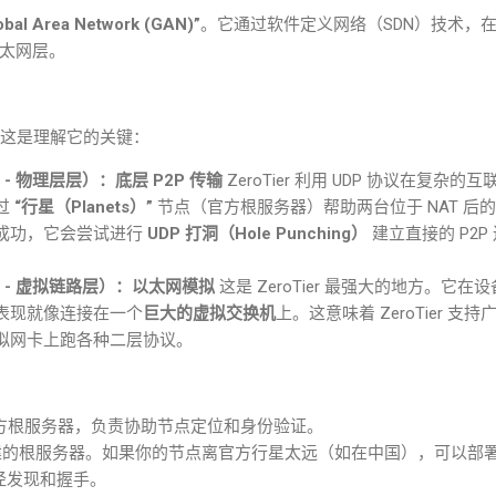
obal Area Network (GAN)”
。它通过软件定义网络（
SDN
）技术，
太网层。
这是理解它的关键：
 -
物理层层）：底层
P2P
传输
ZeroTier
利用
UDP
协议在复杂的互
过
“
行星（
Planets
）
”
节点（官方根服务器）帮助两台位于
NAT
后的
成功，它会尝试进行
UDP
打洞（
Hole Punching
）
建立直接的
P2P
 -
虚拟链路层）：以太网模拟
这是
ZeroTier
最强大的地方。它在设
表现就像连接在一个
巨大的虚拟交换机
上。这意味着
ZeroTier
支持
拟网卡上跑各种二层协议。
方根服务器，负责协助节点定位和身份验证。
建的根服务器。如果你的节点离官方行星太远（如在中国），可以部
径发现和握手。