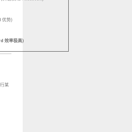
d
优势
)
rd
效率极高
)
行某