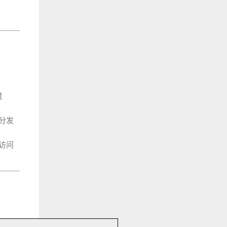
过
分发
访问