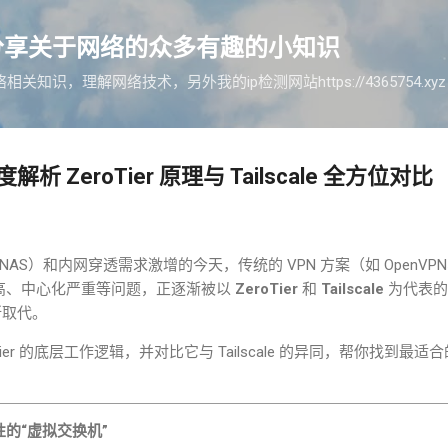
跳至主要内容
分享关于网络的众多有趣的小知识
知识，理解网络技术，另外我的ip检测网站https://4365754.x
 ZeroTier 原理与 Tailscale 全方位对比
NAS
）和内网穿透需求激增的今天，传统的
VPN
方案（如
OpenVPN
高、中心化严重等问题，正逐渐被以
ZeroTier
和
Tailscale
为代表
取代。
ier
的底层工作逻辑，并对比它与
Tailscale
的异同，帮你找到最适合
性的
“
虚拟交换机
”