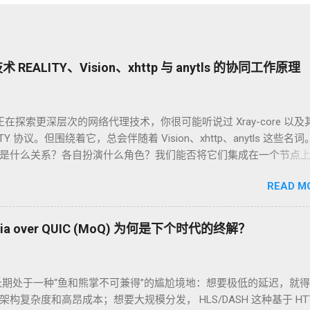
REALITY、Vision、xhttp 与 anytls 的协同工作原理
在探索更深层次的网络代理技术，你很可能听说过 Xray-core 以及
LITY 协议。但围绕着它，总会伴随着 Vision、xhttp、anytls 这些名
是什么关系？各自扮演什么角色？我们能否将它们集成在一个节点
装？ 今天，我们就来一次性说清楚。 核心观点：它们不是“四兄弟”
READ M
团队” 首先，我们需要明确一个关键点：xhttp、REALITY、Vision 和
s 并不是四个独立并列的技术。它们是开源代理软件 Xray-core 中的技
（也常常）被配置在一个节点中协同工作，共同构建出一个高度伪
 over QUIC (MoQ) 为何是下个时代的终解？
的安全代理服务。 可以集成吗？ 当然可以！ 一个典型的、强大的 X
案，正是将 REALITY、Vision 和 xhttp 完美地集成在一起。而 anyt
这一切的底层基石。 团队成员解析：每个技术负责什么？ 为了更好
期处于一种“鱼和熊掌不可兼得”的尴尬境地：想要极低的延迟，就
们把建立一次安全的代理连接想象成一次需要通过严格安检的“秘密潜
的架构复杂度和高昂成本；想要大规模分发， HLS/DASH 这种基于 HTT
. REALITY：你的“通行证”与“目的地伪装” 角色 ：连接建立与身份伪