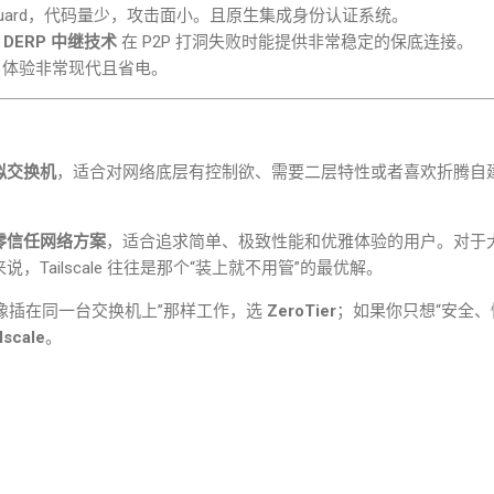
uard
，代码量少，攻击面小。且原生集成身份认证系统。
DERP
中继技术
在
P2P
打洞失败时能提供非常稳定的保底连接。
p
体验非常现代且省电。
拟交换机
，适合对网络底层有控制欲、需要二层特性或者喜欢折腾自
零信任网络方案
，适合追求简单、极致性能和优雅体验的用户。对于
来说，
Tailscale
往往是那个
“
装上就不用管
”
的最优解。
像插在同一台交换机上
”
那样工作，选
ZeroTier
；如果你只想
“
安全、
lscale
。