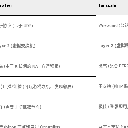
roTier
Tailscale
WireGuard (
公
研协议
(
基于
UDP)
Layer 3 (
虚拟
yer 2 (
虚拟交换机
)
极高
(
配合
DER
高
(
由于其长期的
NAT
穿透积累
)
不支持
(
纯
IP
持广播
/
组播
(
可玩游戏联机、发现邻居
)
极佳
(
登录即用
好
(
需要手动批准节点
)
官方不支持
(
但
持
(Moon
节点和自建
Controller)