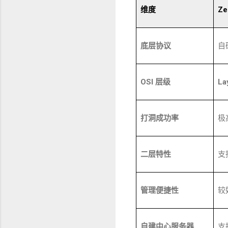
维度
Ze
底层协议
自
OSI
层级
La
打洞成功率
极
二层特性
支
管理便捷性
较
自建中心服务器
支