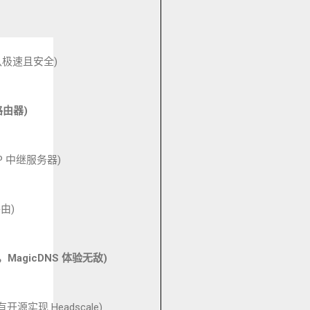
认极速且安全
)
路由器
)
P
中继服务器
)
路由
)
，
MagicDNS
体验无敌
)
有开源实现
Headscale)