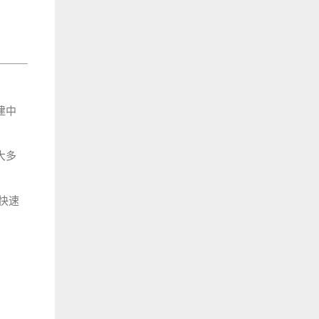
建中
大多
快速