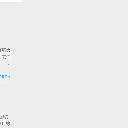
其强大
词。它们
上，打
，而是
ORE »
术组
装、难
ray
ls，
地理
得忍受
入”
P 的
装的核