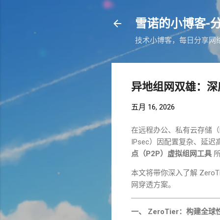
雪诺的小博客-
技术小博客，每日分享网络相关
异地组网双雄：深度解析
五月 16, 2026
在远程办公、私有云存储（
IPsec
）因配置复杂、延迟
点（
P2P
）虚拟组网工具
所
本文将带你深入了解
ZeroT
网穿透方案。
一、
ZeroTier
：构建全球